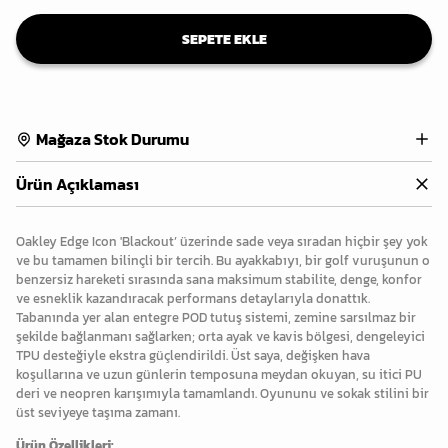
SEPETE EKLE
Mağaza Stok Durumu
Ürün Açıklaması
Oakley Edge Icon 'Blackout’ üzerinde sade veya sıradan hiçbir şey yok
ve bu tamamen bilinçli bir tercih. Bu ayakkabıyı, bir golf vuruşunun o
benzersiz hareketi sırasında sana maksimum stabilite, denge, konfor
ve esneklik kazandıracak performans detaylarıyla donattık.
Tabanında yer alan entegre POD tutuş sistemi, zemine sarsılmaz bir
şekilde bağlanmanı sağlarken; orta ayak ve kavis bölgesi, dengeleyici
TPU desteğiyle ekstra güçlendirildi. Üst saya, değişken hava
koşullarına ve uzun günlerin temposuna meydan okuyan, su itici PU
deri ve neopren karışımıyla tamamlandı. Oyununu ve sokak stilini bir
üst seviyeye taşıma zamanı.
Ürün Özellikleri: