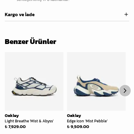
Kargo ve İade
Benzer Ürünler
Oakley
Oakley
Oa
Light Breathe 'Mist & Abyss'
Edge Icon ‘Mist Pebble’
Aq
₺ 7,929.00
₺ 9,509.00
₺ 