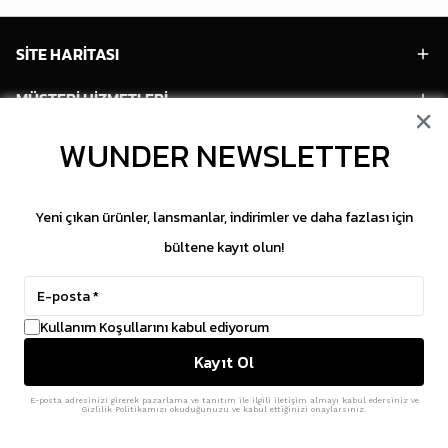
SİTE HARİTASI
MÜŞTERİ HİZMETLERİ
HESABIM
WUNDER NEWSLETTER
POPÜLER MODELLER
Yeni çıkan ürünler, lansmanlar, indirimler ve daha fazlası için
POPÜLER KATEGORİLER
bültene kayıt olun!
SOSYAL MEDYA
Kullanım Koşullarını kabul ediyorum
Copyright © 2026 WUNDER. İçeriklerin izinsiz
Kayıt Ol
kopyalanması yasaktır.
ikas
E-Ticaret Altyapısı
ile Hazırlanmıştır.
E-posta adresinizi girerek pazarlama ve tanıtım ile ilgili iletişim almayı kabul edersiniz ve
Gizlilik Politikamızı okuduğunuzu ve kabul ettiğinizi onaylarsınız.