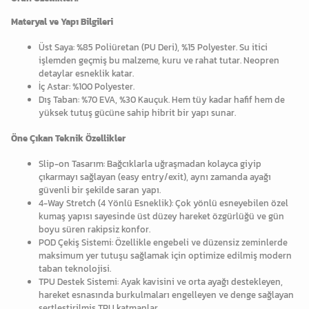
Materyal ve Yapı Bilgileri
Üst Saya: %85 Poliüretan (PU Deri), %15 Polyester. Su itici
işlemden geçmiş bu malzeme, kuru ve rahat tutar. Neopren
detaylar esneklik katar.
İç Astar: %100 Polyester.
Dış Taban: %70 EVA, %30 Kauçuk. Hem tüy kadar hafif hem de
yüksek tutuş gücüne sahip hibrit bir yapı sunar.
Öne Çıkan Teknik Özellikler
Slip-on Tasarım: Bağcıklarla uğraşmadan kolayca giyip
çıkarmayı sağlayan (easy entry/exit), aynı zamanda ayağı
güvenli bir şekilde saran yapı.
4-Way Stretch (4 Yönlü Esneklik): Çok yönlü esneyebilen özel
kumaş yapısı sayesinde üst düzey hareket özgürlüğü ve gün
boyu süren rakipsiz konfor.
POD Çekiş Sistemi: Özellikle engebeli ve düzensiz zeminlerde
maksimum yer tutuşu sağlamak için optimize edilmiş modern
taban teknolojisi.
TPU Destek Sistemi: Ayak kavisini ve orta ayağı destekleyen,
hareket esnasında burkulmaları engelleyen ve denge sağlayan
sertleştirilmiş TPU katmanlar.