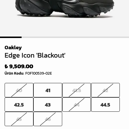
1
2
3
4
5
6
Oakley
Edge Icon 'Blackout'
₺ 9,509.00
Ürün Kodu
:
FOF100539-02E
40
41
41.5
42
42.5
43
44
44.5
45
46