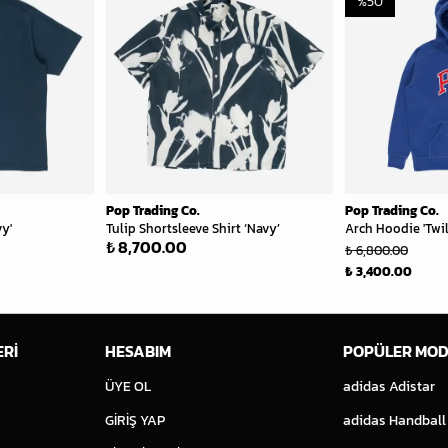
%
50
Pop Trading Co.
Pop Trading Co.
vy'
Tulip Shortsleeve Shirt ‘Navy’
Arch Hoodie 'Twil
₺ 8,700.00
₺ 6,800.00
₺ 3,400.00
ERİ
HESABIM
POPÜLER MOD
ÜYE OL
adidas Adistar
GİRİŞ YAP
adidas Handball