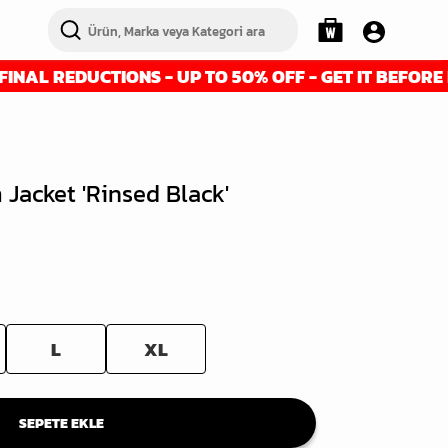
DUCTIONS - UP TO 50% OFF - GET IT BEFORE IT'S GON
 Jacket 'Rinsed Black'
L
XL
SEPETE EKLE