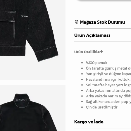
Mağaza Stok Durumu
Ürün Açıklaması
Ürün Özellikleri:
%100 pamuk
Ön tarafta gümüş metal 
Yan girişli ve düğme kapa
Havalandırma için koltuk a
Sol tarafta beyaz yazı log
Arka yakasının altında po
Arka yakada yarım ay diki
Sağ alt kenarda deri pop
Çin'de üretilmiştir
Kargo ve İade