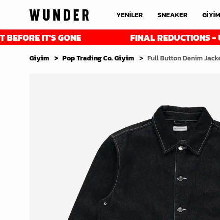
YENİLER
SNEAKER
GİYİ
 IT'S GONE
FINAL REDUCTIONS - UP TO 50%
Giyim
Pop Trading Co. Giyim
Full Button Denim Jacke