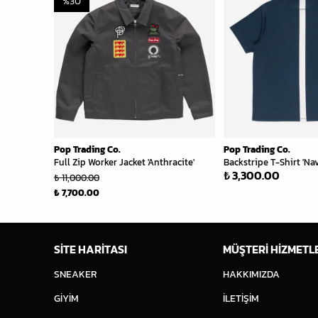
%
30
Pop Trading Co.
Pop Trading Co.
Full Zip Worker Jacket 'Anthracite'
Backstripe T-Shirt 'Na
₺ 3,300.00
₺ 11,000.00
₺ 7,700.00
SİTE HARİTASI
MÜŞTERİ HİZMETL
SNEAKER
HAKKIMIZDA
GİYİM
İLETİŞİM