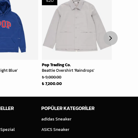
%
20
%
20
Pop Trading Co.
Pop Trading
ight Blue'
Beattie Overshirt 'Raindrops'
Logos Stripe
₺ 9,000.00
₺ 9,900.00
₺ 7,200.00
₺ 7,920.00
ELLER
POPÜLER KATEGORİLER
adidas Sneaker
 Spezial
ASICS Sneaker