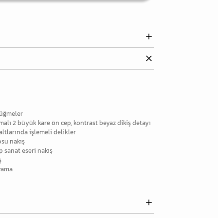
düğmeler
malı 2 büyük kare ön cep, kontrast beyaz dikiş detayı
ltlarında işlemeli delikler
osu nakış
p sanat eseri nakış
ş
 yama