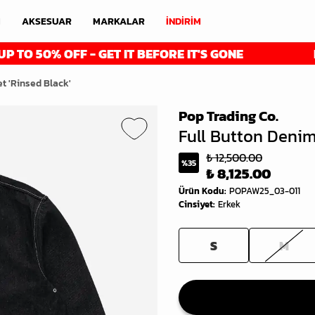
M
AKSESUAR
MARKALAR
İNDİRİM
 OFF - GET IT BEFORE IT'S GONE
FINAL RE
t 'Rinsed Black'
Pop Trading Co.
Full Button Denim
₺ 12,500.00
%
35
₺ 8,125.00
Ürün Kodu
:
POPAW25_03-011
Cinsiyet
:
Erkek
S
M