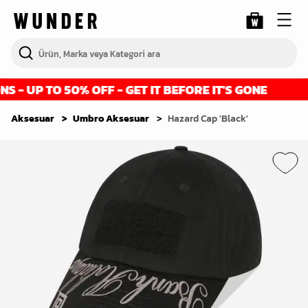
- UP TO 50% OFF - GET IT BEFORE IT'S GONE
Aksesuar
Umbro Aksesuar
Hazard Cap 'Black'