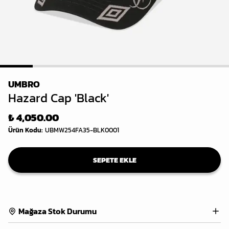
1
2
3
4
5
6
7
UMBRO
Hazard Cap 'Black'
₺ 4,050.00
Ürün Kodu
:
UBMW254FA35-BLK0001
SEPETE EKLE
Mağaza Stok Durumu