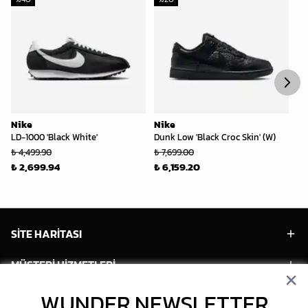
Nike
Nike
Ni
LD-1000 'Black White'
Dunk Low 'Black Croc Skin' (W)
Ai
₺ 4,499.90
₺ 7,699.00
₺ 
₺ 2,699.94
₺ 6,159.20
₺ 
SİTE HARİTASI
MÜŞTERİ HİZMETLERİ
WUNDER NEWSLETTER
HESABIM