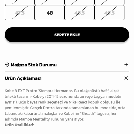
47.5
48
48.5
49.5
SEPETE EKLE
Mağaza Stok Durumu
Ürün Açıklaması
Kobe 8 EXT Protro 'Siempre Hermanos' Bu olağanüstü hafif, alçak
bilekli tasarım (Kobe’yi 2011-12 sezonunda zirveye taşıyan modelin
aynısı), üçlü beyaz renk seçeneği ve Nike React köpük dolgusu ile
yenilenmiştir. Gerçek Protro tarzında tamamlanan bu modelde, orta
tabandaki kabartmalı nakışlar ve Kobe’nin “Sheath” logosu, her
adımda Mamba Mentality ruhunu yansıtıyor.
Ürün Özellikleri: