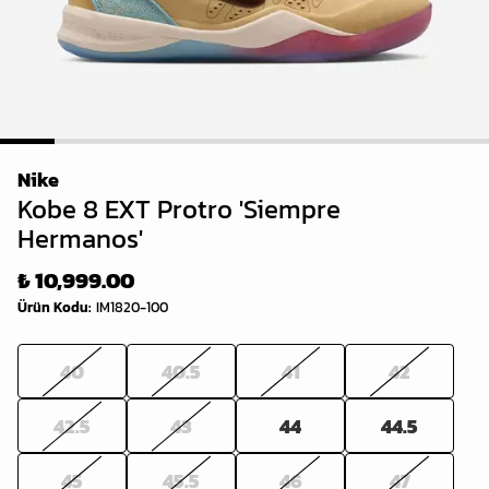
1
2
3
4
5
6
7
8
9
Nike
Kobe 8 EXT Protro 'Siempre
Hermanos'
₺ 10,999.00
Ürün Kodu
:
IM1820-100
40
40.5
41
42
42.5
43
44
44.5
45
45.5
46
47