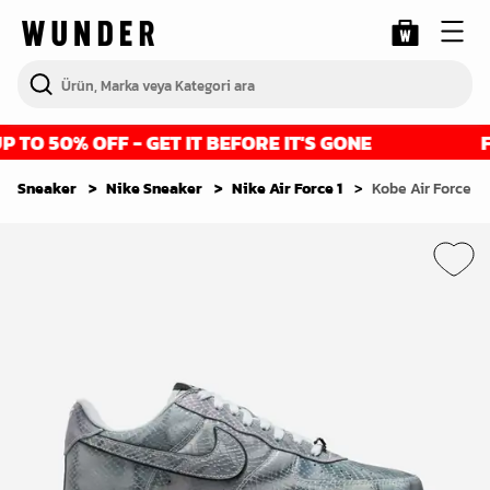
TO 50% OFF - GET IT BEFORE IT'S GONE
FIN
Sneaker
Nike Sneaker
Nike Air Force 1
Kobe Air Force 1 