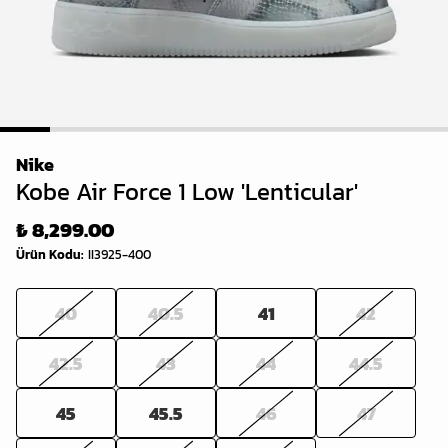
1
2
3
4
5
6
7
8
9
Nike
Kobe Air Force 1 Low 'Lenticular'
₺ 8,299.00
Ürün Kodu
:
II3925-400
40
40.5
41
42
42.5
43
44
44.5
45
45.5
46
47