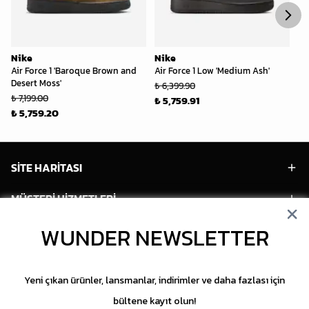
Nike
Nike
Ni
Air Force 1 'Baroque Brown and
Air Force 1 Low 'Medium Ash'
Ko
Desert Moss'
Pu
₺ 6,399.90
₺ 7,199.00
₺ 
₺ 5,759.91
₺ 5,759.20
₺ 
SİTE HARİTASI
MÜŞTERİ HİZMETLERİ
HESABIM
WUNDER NEWSLETTER
POPÜLER MODELLER
Yeni çıkan ürünler, lansmanlar, indirimler ve daha fazlası için
POPÜLER KATEGORİLER
bültene kayıt olun!