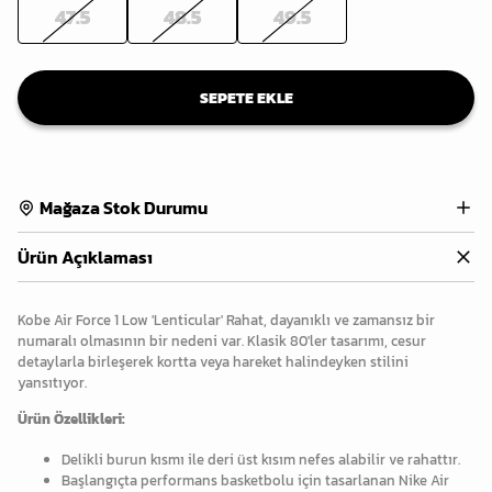
47.5
48.5
49.5
SEPETE EKLE
Mağaza Stok Durumu
Ürün Açıklaması
Kobe Air Force 1 Low 'Lenticular' Rahat, dayanıklı ve zamansız bir
numaralı olmasının bir nedeni var. Klasik 80'ler tasarımı, cesur
detaylarla birleşerek kortta veya hareket halindeyken stilini
yansıtıyor.
Ürün Özellikleri:
Delikli burun kısmı ile deri üst kısım nefes alabilir ve rahattır.
Başlangıçta performans basketbolu için tasarlanan Nike Air