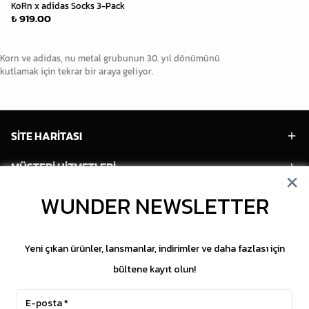
KoRn x adidas Socks 3-Pack
₺ 919.00
Korn ve adidas, nu metal grubunun 30. yıl dönümünü
kutlamak için tekrar bir araya geliyor.
SİTE HARİTASI
MÜŞTERİ HİZMETLERİ
WUNDER NEWSLETTER
HESABIM
POPÜLER MODELLER
Yeni çıkan ürünler, lansmanlar, indirimler ve daha fazlası için
POPÜLER KATEGORİLER
bültene kayıt olun!
SOSYAL MEDYA