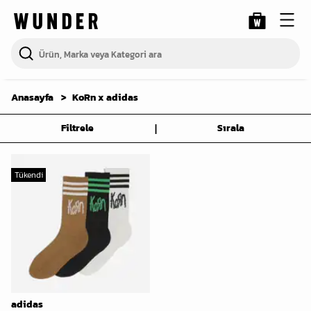
Anasayfa
KoRn x adidas
|
Filtrele
Sırala
Tükendi
adidas