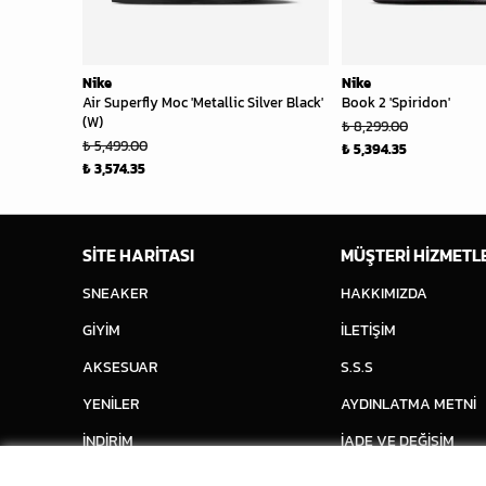
Nike
Nike
Air Superfly Moc 'Metallic Silver Black'
Book 2 'Spiridon'
(W)
₺ 8,299.00
₺ 5,499.00
₺ 5,394.35
₺ 3,574.35
SİTE HARİTASI
MÜŞTERİ HİZMETL
SNEAKER
HAKKIMIZDA
GİYİM
İLETİŞİM
AKSESUAR
S.S.S
YENİLER
AYDINLATMA METNİ
İNDİRİM
İADE VE DEĞİŞİM