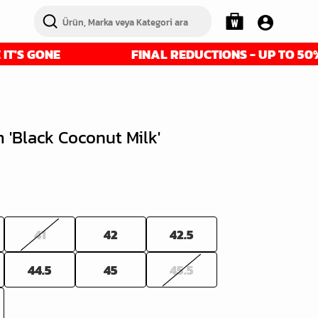
ONE
FINAL REDUCTIONS - UP TO 50% OFF - 
'Black Coconut Milk'
41
42
42.5
44.5
45
45.5