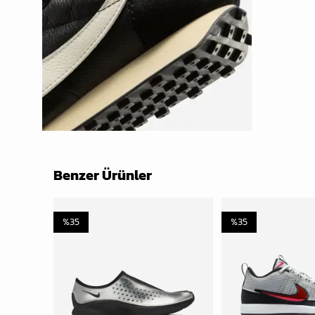
Benzer Ürünler
%
35
%
35