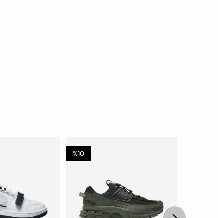
%
10
%
35