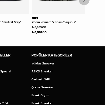
Nike
Nike
8 'Neutral Grey'
Zoom Vomero 5 Roam 'Sequoia'
Daybreak SP 
₺ 9,999.00
₺ 5,499.00
₺ 8,999.10
₺ 3,574.35
ELLER
POPÜLER KATEGORİLER
adidas Sneaker
 Spezial
ASICS Sneaker
Carhartt WIP
Çocuk Sneaker
Erkek Giyim
o™ 14
Erkek Sneaker