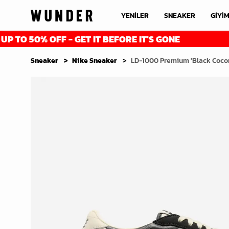
YENİLER
SNEAKER
GİYİ
0% OFF - GET IT BEFORE IT'S GONE
FINAL 
Sneaker
Nike Sneaker
LD-1000 Premium 'Black Cocon