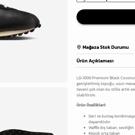
Mağaza Stok Durumu
Ürün Açıklaması
LD-1000 Premium 'Black Coconut M
genişletilmiş topuğu, uzun mesaf
Seveni çok olan bu stille artık s
olabilirsin.
Ürün Özellikleri:
Deri ve kumaş kombinasyon
dayanıklıdır.
Waffle dış taban, sevdiğin 
Köpük orta taban