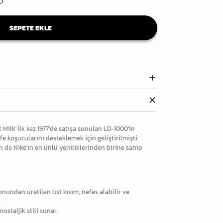
SEPETE EKLE
ilk' İlk kez 1977'de satışa sunulan LD-1000'in
e koşucularını desteklemek için geliştirilmişti.
en de Nike'ın en ünlü yeniliklerinden birine sahip
undan üretilen üst kısım, nefes alabilir ve
nostaljik stili sunar.