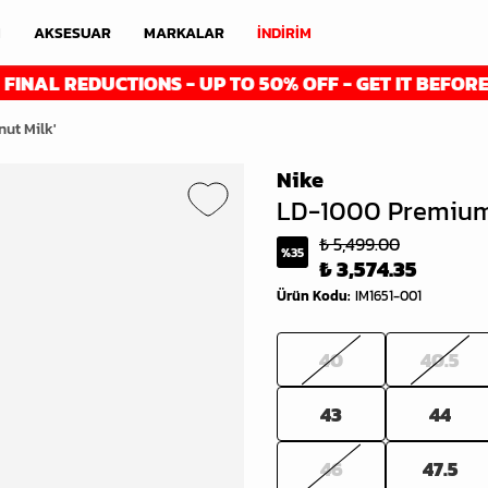
M
AKSESUAR
MARKALAR
İNDİRİM
REDUCTIONS - UP TO 50% OFF - GET IT BEFORE IT'S G
ut Milk'
Nike
LD-1000 Premium 
₺ 5,499.00
%
35
₺ 3,574.35
Ürün Kodu
:
IM1651-001
40
40.5
43
44
46
47.5