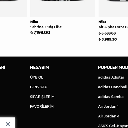
Nike
Nike
Sabrina 3 'Big Ellie'
Air Alpha Force 8
₺ 7,199.00
₺ 5,699.00
₺ 3,989.30
ERİ
HESABIM
POPÜLER MOD
ÜYE OL
adidas Adistar
GİRİŞ YAP
adidas Handball
SİPARİŞLERİM
adidas Samba
FAVORİLERİM
Air Jordan 1
Air Jordan 4
ASICS Gel-Kayan