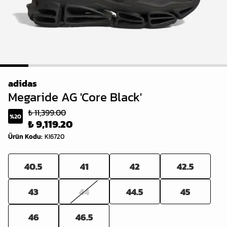
1
2
3
4
5
6
7
8
adidas
Megaride AG 'Core Black'
₺ 11,399.00
%
20
₺ 9,119.20
Ürün Kodu
:
KI6720
40.5
41
42
42.5
43
44
44.5
45
46
46.5