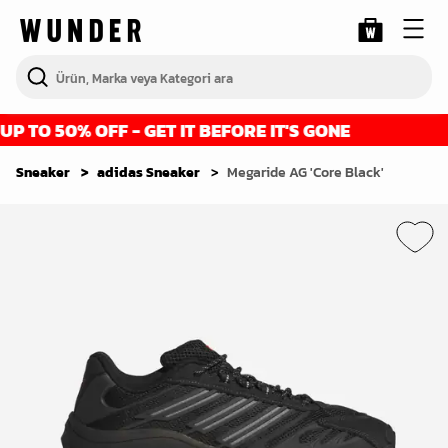
 TO 50% OFF - GET IT BEFORE IT'S GONE
F
Sneaker
adidas Sneaker
Megaride AG 'Core Black'