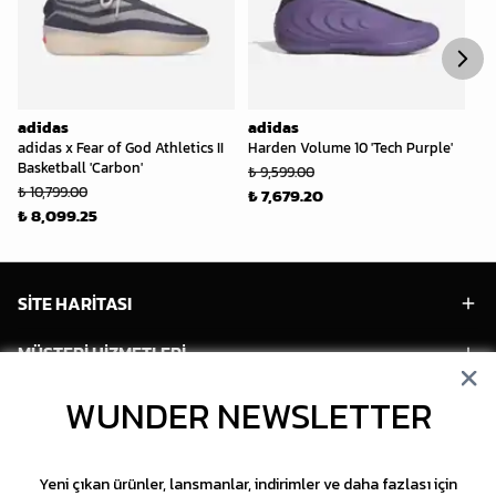
adidas
adidas
ad
adidas x Fear of God Athletics II
Harden Volume 10 'Tech Purple'
Wa
Basketball 'Carbon'
Mi
₺ 9,599.00
₺ 10,799.00
₺ 
₺ 7,679.20
₺ 8,099.25
₺ 
SİTE HARİTASI
MÜŞTERİ HİZMETLERİ
HESABIM
WUNDER NEWSLETTER
POPÜLER MODELLER
Yeni çıkan ürünler, lansmanlar, indirimler ve daha fazlası için