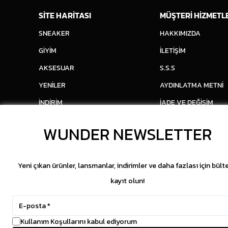
SİTE HARİTASI
MÜŞTERİ HİZMETL
SNEAKER
HAKKIMIZDA
GİYİM
İLETİŞİM
AKSESUAR
S.S.S
YENİLER
AYDINLATMA METNİ
İNDİRİM
İADE VE DEĞİŞİM
WUNDER NEWSLETTER
Yeni çıkan ürünler, lansmanlar, indirimler ve daha fazlası için bült
kayıt olun!
Kullanım Koşullarını kabul ediyorum