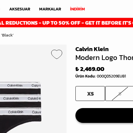
M
AKSESUAR
MARKALAR
İNDİRİM
CTIONS - UP TO 50% OFF - GET IT BEFORE IT'S GONE
'Black'
Calvin Klein
Modern Logo Thon
₺ 2,469.00
Ürün Kodu
:
000QD5209EUB1
XS
S