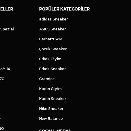
ELLER
POPÜLER KATEGORİLER
adidas Sneaker
 Spezial
ASICS Sneaker
Carhartt WIP
Çocuk Sneaker
Erkek Giyim
o™ 14
Erkek Sneaker
 70
Gramicci
Kadın Giyim
Kadın Sneaker
Nike Sneaker
0
New Balance
60