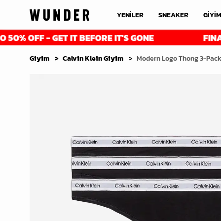
YENİLER
SNEAKER
GİYİ
FF - GET IT BEFORE IT'S GONE
FINAL REDU
Giyim
Calvin Klein Giyim
Modern Logo Thong 3-Pack 