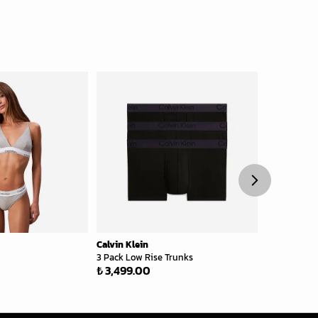
Calvin Klein
Calvin Klein
3 Pack Low Rise Trunks
Coordinate 
₺ 3,499.00
₺ 699.00