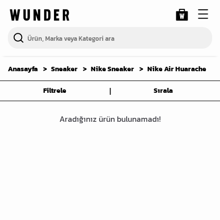
Anasayfa
Sneaker
Nike Sneaker
Nike Air Huarache
|
Filtrele
Sırala
Aradığınız ürün bulunamadı!