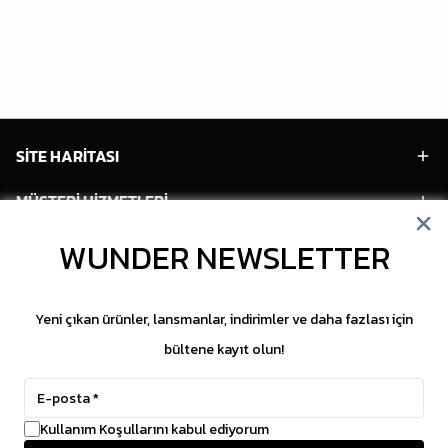
SİTE HARİTASI
MÜŞTERİ HİZMETLERİ
HESABIM
WUNDER NEWSLETTER
POPÜLER MODELLER
Yeni çıkan ürünler, lansmanlar, indirimler ve daha fazlası için
POPÜLER KATEGORİLER
bültene kayıt olun!
SOSYAL MEDYA
Kullanım Koşullarını kabul ediyorum
Copyright © 2026 WUNDER. İçeriklerin izinsiz