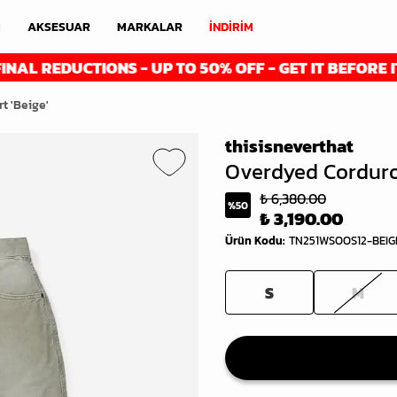
M
AKSESUAR
MARKALAR
İNDİRİM
DUCTIONS - UP TO 50% OFF - GET IT BEFORE IT'S GON
t 'Beige'
thisisneverthat
Overdyed Corduroy
₺ 6,380.00
%
50
₺ 3,190.00
Ürün Kodu
:
TN251WSOOS12-BEIG
S
M