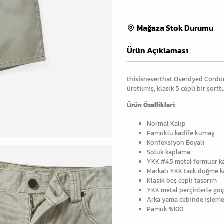
Mağaza Stok Durumu
Ürün Açıklaması
thisisneverthat Overdyed Cordur
üretilmiş, klasik 5 cepli bir şorttu
Ürün Özellikleri:
Normal Kalıp
Pamuklu kadife kumaş
Konfeksiyon Boyalı
Soluk kaplama
YKK #4.5 metal fermuar 
Markalı YKK tack düğme 
Klasik beş cepli tasarım
YKK metal perçinlerle güç
Arka yama cebinde işleme
Pamuk %100