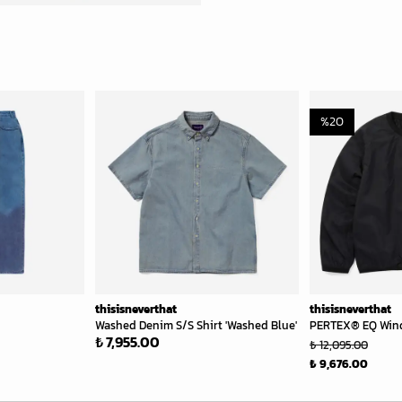
%
20
thisisneverthat
thisisneverthat
Washed Denim S/S Shirt 'Washed Blue'
PERTEX® EQ Wind 
₺ 7,955.00
₺ 12,095.00
₺ 9,676.00