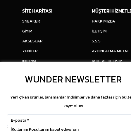
SİTE HARİTASI
MÜŞTERİ HİZMETL
SNEAKER
HAKKIMIZDA
GİYİM
İLETİŞİM
AKSESUAR
S.S.S
YENİLER
AYDINLATMA METNİ
İNDİRİM
İADE VE DEĞİŞİM
WUNDER NEWSLETTER
Yeni çıkan ürünler, lansmanlar, indirimler ve daha fazlası için bült
kayıt olun!
Kullanım Koşullarını kabul ediyorum