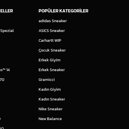
ELLER
POPÜLER KATEGORİLER
adidas Sneaker
 Spezial
ASICS Sneaker
Carhartt WIP
Çocuk Sneaker
Erkek Giyim
o™ 14
Erkek Sneaker
 70
Gramicci
Kadın Giyim
Kadın Sneaker
Nike Sneaker
0
New Balance
60