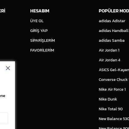
ERİ
HESABIM
POPÜLER MOD
ÜYE OL
adidas Adistar
GİRİŞ YAP
adidas Handball
SİPARİŞLERİM
adidas Samba
FAVORİLERİM
Air Jordan 1
Air Jordan 4
ASICS Gel-Kayan
Converse Chuck
Nike Air Force 1
ene
Nike Dunk
Nike Total 90
New Balance 53
New Balance 90