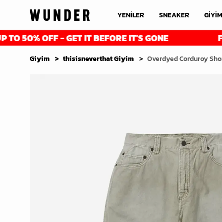
YENİLER
SNEAKER
GİYİ
 OFF - GET IT BEFORE IT'S GONE
FINAL RE
Giyim
thisisneverthat Giyim
Overdyed Corduroy Shor