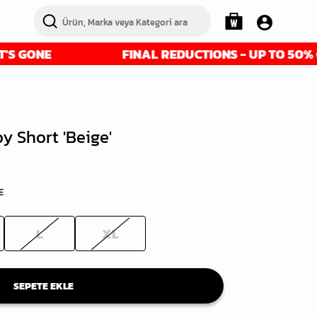
E
FINAL REDUCTIONS - UP TO 50% OFF - GE
 Short 'Beige'
E
L
XL
SEPETE EKLE