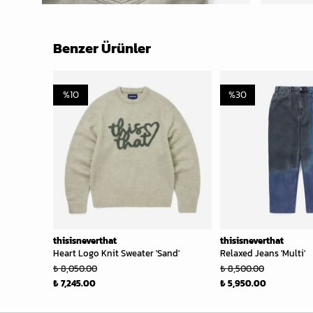
Benzer Ürünler
%
10
%
30
thisisneverthat
thisisneverthat
Heart Logo Knit Sweater 'Sand'
Relaxed Jeans 'Multi'
₺ 8,050.00
₺ 8,500.00
₺ 7,245.00
₺ 5,950.00