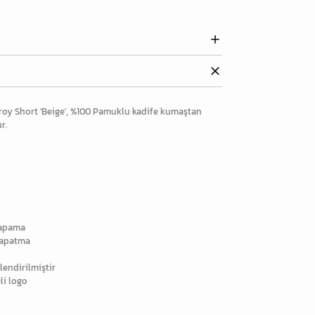
oy Short 'Beige', %100 Pamuklu kadife kumaştan
r.
kapama
kapatma
lendirilmiştir
li logo