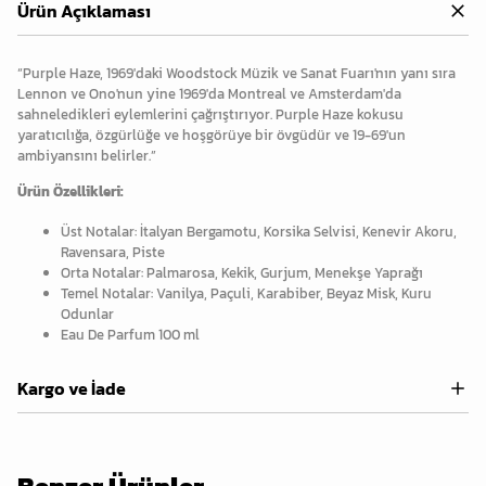
Ürün Açıklaması
“Purple Haze, 1969'daki Woodstock Müzik ve Sanat Fuarı'nın yanı sıra
Lennon ve Ono'nun yine 1969'da Montreal ve Amsterdam'da
sahneledikleri eylemlerini çağrıştırıyor. Purple Haze kokusu
yaratıcılığa, özgürlüğe ve hoşgörüye bir övgüdür ve 19-69'un
ambiyansını belirler.”
Ürün Özellikleri:
Üst Notalar: İtalyan Bergamotu, Korsika Selvisi, Kenevir Akoru,
Ravensara, Piste
Orta Notalar: Palmarosa, Kekik, Gurjum, Menekşe Yaprağı
Temel Notalar: Vanilya, Paçuli, Karabiber, Beyaz Misk, Kuru
Odunlar
Eau De Parfum 100 ml
Kargo ve İade