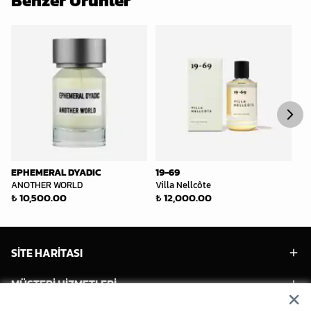
Benzer Ürünler
EPHEMERAL DYADIC
19-69
E
ANOTHER WORLD
Villa Nellcôte
LO
₺ 10,500.00
₺ 12,000.00
₺ 
SİTE HARİTASI
MÜŞTERİ HİZMETLERİ