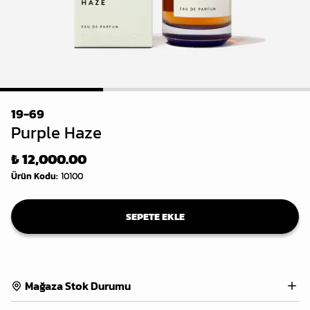
1
2
3
19-69
Purple Haze
₺ 12,000.00
Ürün Kodu
:
10100
SEPETE EKLE
Mağaza Stok Durumu