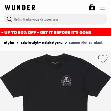
UP TO 50% OFF - GET IT BEFORE IT'S GONE
Giyim
Edwin Giyim Koleksiyonu
Ramen Pink TS 'Black'