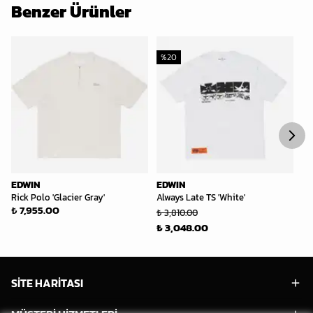
Benzer Ürünler
%
20
EDWIN
EDWIN
E
Rick Polo 'Glacier Gray'
Always Late TS 'White'
Fr
₺ 7,955.00
₺ 
₺ 3,810.00
₺ 3,048.00
SİTE HARİTASI