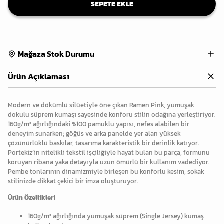
SEPETE EKLE
Mağaza Stok Durumu
Ürün Açıklaması
Modern ve dökümlü silüetiyle öne çıkan Ramen Pink, yumuşak
dokulu süprem kumaşı sayesinde konforu stilin odağına yerleştiriyor.
160g/m² ağırlığındaki %100 pamuklu yapısı, nefes alabilen bir
deneyim sunarken; göğüs ve arka panelde yer alan yüksek
çözünürlüklü baskılar, tasarıma karakteristik bir derinlik katıyor.
Portekiz’in nitelikli tekstil işçiliğiyle hayat bulan bu parça, formunu
koruyan ribana yaka detayıyla uzun ömürlü bir kullanım vadediyor.
Pembe tonlarının dinamizmiyle birleşen bu konforlu kesim, sokak
stilinizde dikkat çekici bir imza oluşturuyor.
Ürün Özellikleri
160g/m² ağırlığında yumuşak süprem (Single Jersey) kumaş