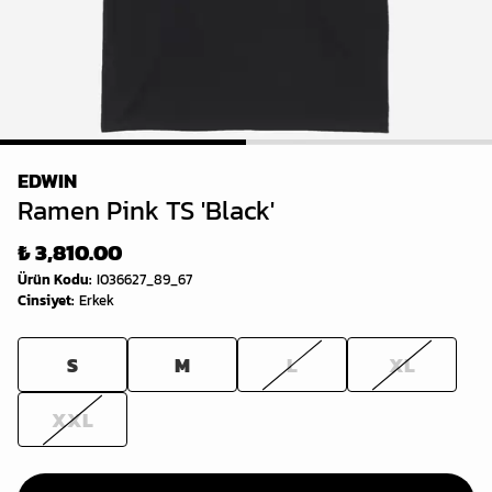
1
2
EDWIN
Ramen Pink TS 'Black'
₺ 3,810.00
Ürün Kodu
:
I036627_89_67
Cinsiyet
:
Erkek
S
M
L
XL
XXL