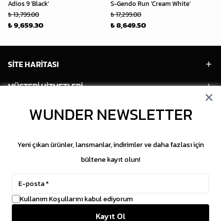
Adios 9 'Black'
S-Gendo Run 'Cream White'
Ni
₺ 13,799.00
₺ 17,299.00
₺ 
₺ 9,659.30
₺ 8,649.50
₺ 
SİTE HARİTASI
MÜŞTERİ HİZMETLERİ
HESABIM
WUNDER NEWSLETTER
POPÜLER MODELLER
Yeni çıkan ürünler, lansmanlar, indirimler ve daha fazlası için
POPÜLER KATEGORİLER
bültene kayıt olun!
SOSYAL MEDYA
Kullanım Koşullarını kabul ediyorum
Copyright © 2026 WUNDER. İçeriklerin izinsiz
Kayıt Ol
kopyalanması yasaktır.