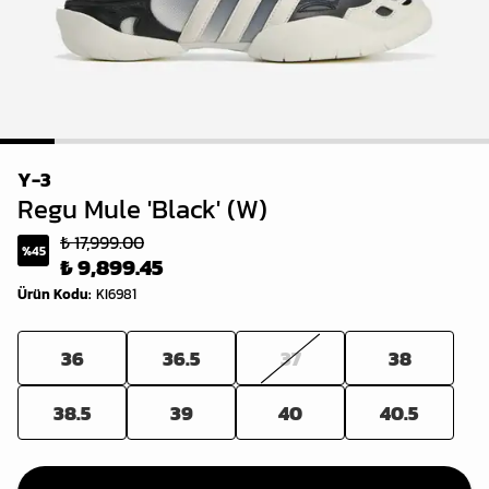
1
2
3
4
5
6
7
8
9
Y-3
Regu Mule 'Black' (W)
₺ 17,999.00
%
45
₺ 9,899.45
Ürün Kodu
:
KI6981
36
36.5
37
38
38.5
39
40
40.5