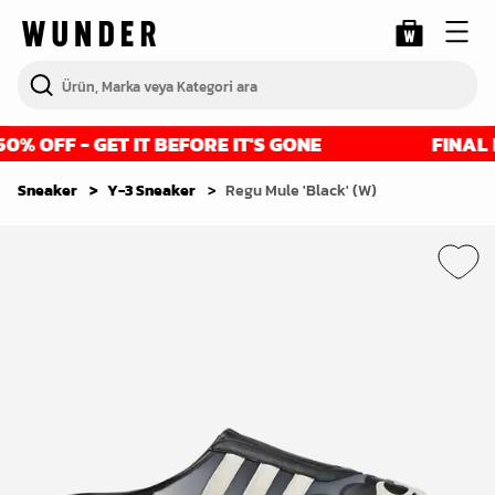
 OFF - GET IT BEFORE IT'S GONE
FINAL RE
Sneaker
Y-3 Sneaker
Regu Mule 'Black' (W)