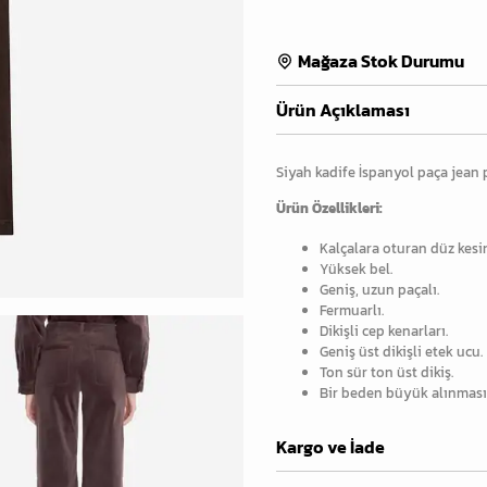
Mağaza Stok Durumu
Ürün Açıklaması
Siyah kadife İspanyol paça jean 
Ürün Özellikleri:
Kalçalara oturan düz kesi
Yüksek bel.
Geniş, uzun paçalı.
Fermuarlı.
Dikişli cep kenarları.
Geniş üst dikişli etek ucu.
Ton sür ton üst dikiş.
Bir beden büyük alınması 
Kargo ve İade