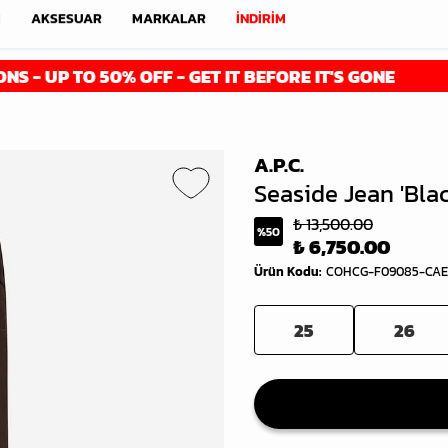
M
AKSESUAR
MARKALAR
İNDİRİM
 TO 50% OFF - GET IT BEFORE IT'S GONE
FI
A.P.C.
Seaside Jean 'Blac
₺ 13,500.00
%
50
₺ 6,750.00
Ürün Kodu
:
COHCG-F09085-CAE
25
26