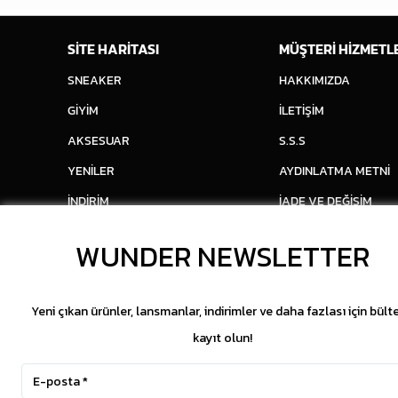
SİTE HARİTASI
MÜŞTERİ HİZMETL
SNEAKER
HAKKIMIZDA
GİYİM
İLETİŞİM
AKSESUAR
S.S.S
YENİLER
AYDINLATMA METNİ
İNDİRİM
İADE VE DEĞİŞİM
WUNDER NEWSLETTER
Yeni çıkan ürünler, lansmanlar, indirimler ve daha fazlası için bült
kayıt olun!