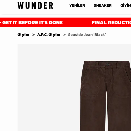
YENİLER
SNEAKER
GİYİ
 BEFORE IT'S GONE
FINAL REDUCTIONS - UP
Giyim
A.P.C. Giyim
Seaside Jean 'Black'