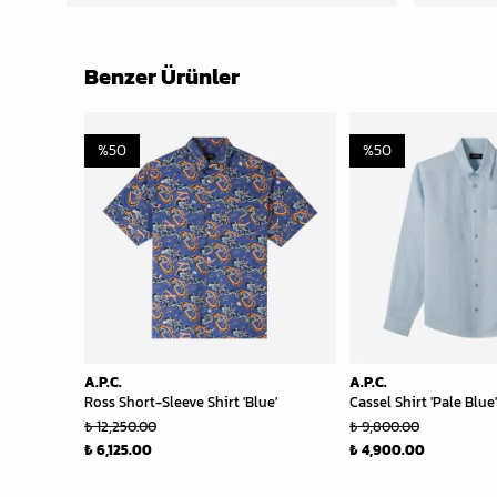
Benzer Ürünler
%
50
%
50
A.P.C.
A.P.C.
Ross Short-Sleeve Shirt 'Blue'
Cassel Shirt 'Pale Blue'
₺ 12,250.00
₺ 9,800.00
₺ 6,125.00
₺ 4,900.00