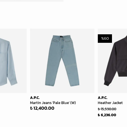
%
60
A.P.C.
A.P.C.
Martin Jeans 'Pale Blue' (W)
Heather Jacket
₺ 12,400.00
₺ 15,590.00
₺ 6,236.00