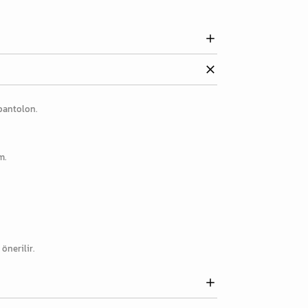
pantolon.
m.
önerilir.