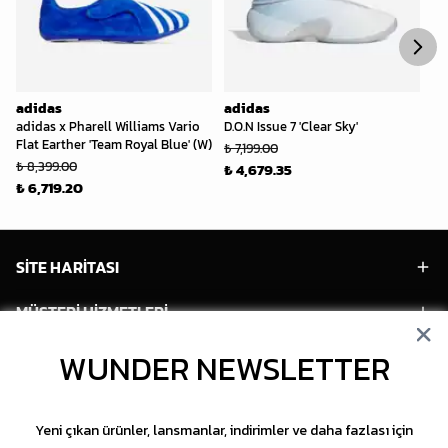
adidas
adidas
ad
adidas x Pharell Williams Vario
D.O.N Issue 7 'Clear Sky'
Ha
₺ 
Flat Earther 'Team Royal Blue' (W)
₺ 7,199.00
₺ 8,399.00
₺ 4,679.35
₺ 6,719.20
SİTE HARİTASI
MÜŞTERİ HİZMETLERİ
WUNDER NEWSLETTER
HESABIM
POPÜLER MODELLER
Yeni çıkan ürünler, lansmanlar, indirimler ve daha fazlası için
POPÜLER KATEGORİLER