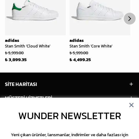
adidas
adidas
ad
Stan Smith 'Cloud White'
Stan Smith 'Core White'
St
(W
₺ 5,999.00
₺ 5,999.00
₺ 
₺ 3,899.35
₺ 4,499.25
SİTE HARİTASI
MÜŞTERİ HİZMETLERİ
WUNDER NEWSLETTER
HESABIM
POPÜLER MODELLER
Yeni çıkan ürünler, lansmanlar, indirimler ve daha fazlası için