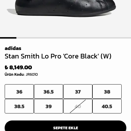
1
2
3
4
5
6
7
8
adidas
Stan Smith Lo Pro 'Core Black' (W)
₺ 8,149.00
Ürün Kodu
:
JR6010
36
36.5
37
38
38.5
39
40
40.5
SEPETE EKLE