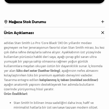
Mağaza Stok Durumu
Ürün Açıklaması
adidas Stan Smith Lo Pro 'Core Black' (W) On yıllardır modası
geçmeyen ve her jenerasyonun favorisi olan Stan Smith mirası, bu kez
çok daha rafine detaylarla sahne alıyor. Ayakkabının üst yüzeyinde
kullanılan pürüzsüz hakiki deri saya, ayağı çorap gibi saran ultra
yumuşak bir yapıya sahip olmasına rağmen yoğun günlük
kullanımlara meydan okuyan üstün bir dayanıklılık sunar. İç kısımda
yer alan
lüks deri astar (leather lining)
, ayağınızın nefes almasını
kolaylaştırırken lüks bir premium ayakkabı deneyimi vadeder.
Tasarıma entegre edilen
kalıplanmış iç taban (molded sockliner)
ayağın anatomik yapısını destekleyerek her adımda bulutların
üzerinde yürüyormuş hissi yaratır.
Ürün Özellikleri:
Stan Smith’in bilinen imza sadeliğini daha ince, hafif ve
minimalist hatlarla bir üst seviyeye taşıyan modern silüet.