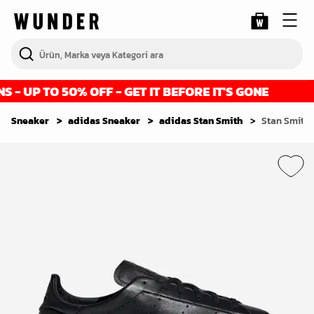
 UP TO 50% OFF - GET IT BEFORE IT'S GONE
Sneaker
adidas Sneaker
adidas Stan Smith
Stan Smith 