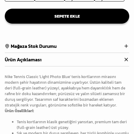
SEPETE EKLE
Mağaza Stok Durumu
Ürün Açıklaması
Nike Tennis Classic 'Light Photo Blue' tenis kortlarının mirasını
modern şehir hayatının dinamizmine uyarlıyor. Üstün kaliteli tam
deri (full-grain leather) yüzeyi, ayakkabıya hem dayanıklılık hem de
rafine bir doku kazandırırken; pürüzsüz ve yalın silüeti zamansız bir
duruş sergiliyor. Tasarımın saf karakterini bozmadan eklenen
stratejik renk vurguları, görünüme sofistike bir hareket katıyor.
Ürün Özellikleri:
Tenis kortlarının klasik genetiğini yansıtan, premium tam deri
(full-grain leather) üst yüzey.
Şık ve modern bir duruş sergileyen, her türlü kombinle uyumlu