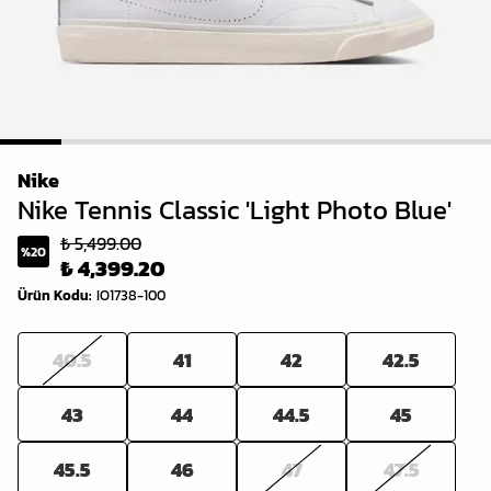
1
2
3
4
5
6
7
8
Nike
Nike Tennis Classic 'Light Photo Blue'
₺ 5,499.00
%
20
₺ 4,399.20
Ürün Kodu
:
IO1738-100
40.5
41
42
42.5
43
44
44.5
45
45.5
46
47
47.5