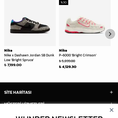
%
30
%
Nike
Nike
Ni
Nike x Dashawn Jordan SB Dunk
P-6000 'Bright Crimson'
Ai
Low 'Bright Spruce'
₺ 5,899.00
₺ 
₺ 7,199.00
₺ 4,129.30
₺ 
SİTE HARİTASI
MÜŞTERİ HİZMETLERİ
HESABIM