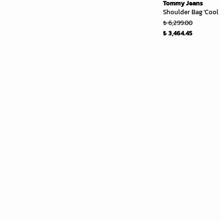
Tommy Jeans
Shoulder Bag 'Cool
₺ 6,299.00
₺ 3,464.45