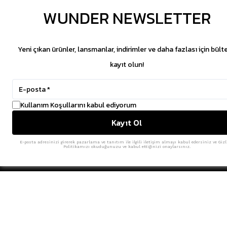
WUNDER NEWSLETTER
Yeni çıkan ürünler, lansmanlar, indirimler ve daha fazlası için bült
kayıt olun!
Kullanım Koşullarını kabul ediyorum
Kayıt Ol
E-posta adresinizi girerek pazarlama ve tanıtım ile ilgili iletişim almayı kabul edersiniz ve Gizl
Politikamızı okuduğunuzu ve kabul ettiğinizi onaylarsınız.
SİTE HARİTASI
MÜŞTERİ HİZMETL
SNEAKER
HAKKIMIZDA
GİYİM
İLETİŞİM