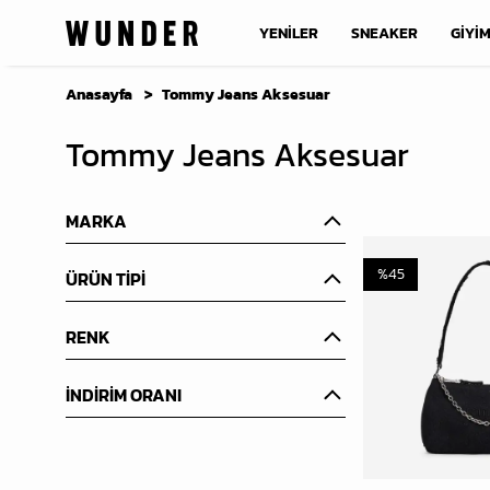
YENİLER
SNEAKER
GİYİ
Anasayfa
Tommy Jeans Aksesuar
Tommy Jeans Aksesuar
MARKA
%
45
ÜRÜN TİPİ
RENK
İNDİRİM ORANI