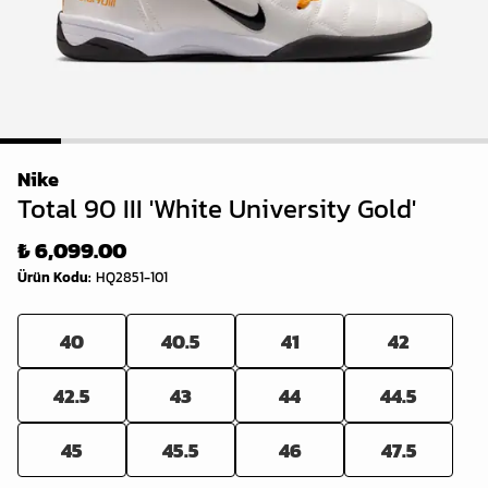
1
2
3
4
5
6
7
8
Nike
Total 90 III 'White University Gold'
₺ 6,099.00
Ürün Kodu
:
HQ2851-101
40
40.5
41
42
42.5
43
44
44.5
45
45.5
46
47.5