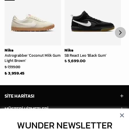
Nike
Nike
Ni
Astrograbber 'Coconut Milk Gum
SB React Leo 'Black Gum'
Zo
₺ 5,699.00
Light Brown'
'S
₺ 7,199.00
₺ 
₺ 3,959.45
₺ 
SİTE HARİTASI
MÜŞTERİ HİZMETLERİ
WUNDER NEWSLETTER
HESABIM