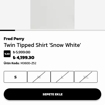
1
2
3
4
5
6
7
Fred Perry
Twin Tipped Shirt 'Snow White'
₺ 5,999.00
%
30
₺ 4,199.30
Ürün Kodu
:
M3600-Z52
S
M
L
XL
SEPETE EKLE