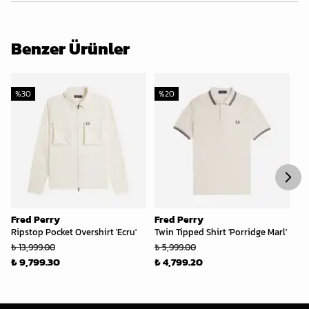
Benzer Ürünler
%
30
%
20
%
Fred Perry
Fred Perry
Fr
Ripstop Pocket Overshirt 'Ecru'
Twin Tipped Shirt 'Porridge Marl'
M6
₺ 13,999.00
₺ 5,999.00
₺ 
₺ 9,799.30
₺ 4,799.20
₺ 