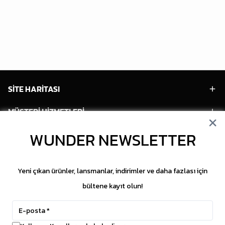
SİTE HARİTASI
MÜŞTERİ HİZMETLERİ
HESABIM
WUNDER NEWSLETTER
POPÜLER MODELLER
Yeni çıkan ürünler, lansmanlar, indirimler ve daha fazlası için
POPÜLER KATEGORİLER
bültene kayıt olun!
SOSYAL MEDYA