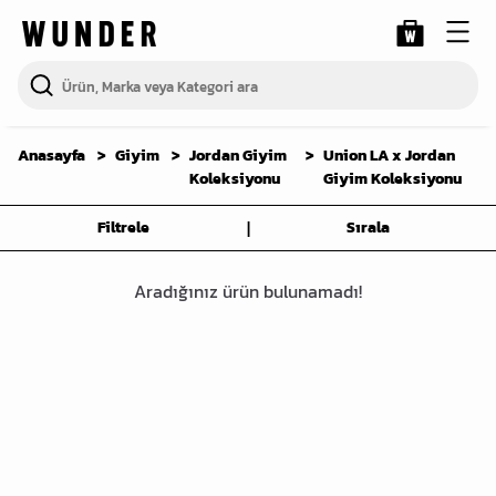
Anasayfa
Giyim
Jordan Giyim
Union LA x Jordan
Koleksiyonu
Giyim Koleksiyonu
|
Filtrele
Sırala
Aradığınız ürün bulunamadı!