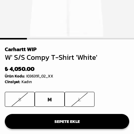
1
2
3
4
5
Carhartt WIP
W' S/S Compy T-Shirt 'White'
₺ 4,050.00
Ürün Kodu
:
I036391_02_XX
Cinsiyet
:
Kadın
S
M
L
SEPETE EKLE