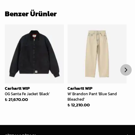
Benzer Ürünler
Carhartt WIP
Carhartt WIP
Ca
OG Santa Fe Jacket 'Black'
W' Brandon Pant 'Blue Sand
Po
₺ 21,670.00
₺ 
Bleached'
₺ 12,210.00