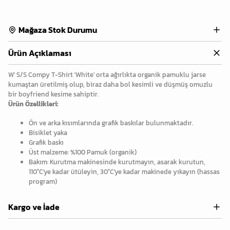
Mağaza Stok Durumu
Ürün Açıklaması
W' S/S Compy T-Shirt 'White' orta ağırlıkta organik pamuklu jarse
kumaştan üretilmiş olup, biraz daha bol kesimli ve düşmüş omuzlu
bir boyfriend kesime sahiptir.
Ürün Özellikleri:
Ön ve arka kısımlarında grafik baskılar bulunmaktadır.
Bisiklet yaka
Grafik baskı
Üst malzeme: %100 Pamuk (organik)
Bakım: Kurutma makinesinde kurutmayın, asarak kurutun,
110°C'ye kadar ütüleyin, 30°C'ye kadar makinede yıkayın (hassas
program)
Kargo ve İade