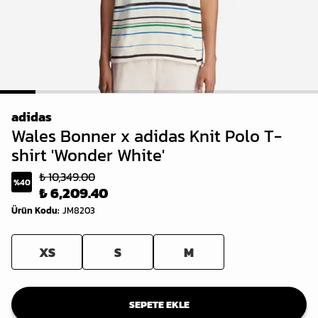
1
2
3
4
5
6
7
8
9
adidas
Wales Bonner x adidas Knit Polo T-
shirt 'Wonder White'
₺ 10,349.00
%
40
₺ 6,209.40
Ürün Kodu
:
JM8203
XS
S
M
SEPETE EKLE