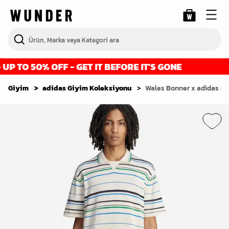
 TO 50% OFF - GET IT BEFORE IT'S GONE
F
Giyim
adidas Giyim Koleksiyonu
Wales Bonner x adidas Kni