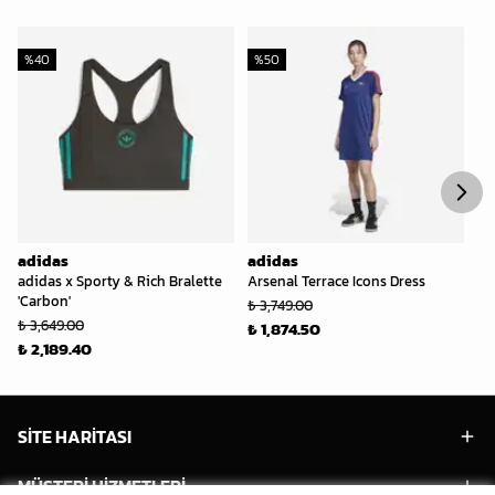
%
40
%
50
%
adidas
adidas
ad
adidas x Sporty & Rich Bralette
Arsenal Terrace Icons Dress
Wa
'Carbon'
Tr
₺ 3,749.00
₺ 3,649.00
₺ 
₺ 1,874.50
₺ 2,189.40
₺ 
SİTE HARİTASI
MÜŞTERİ HİZMETLERİ