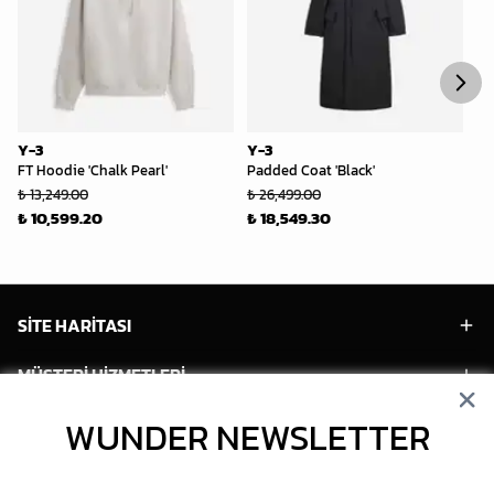
Y-3
Y-3
Y-
FT Hoodie 'Chalk Pearl'
Padded Coat 'Black'
Me
₺ 13,249.00
₺ 26,499.00
₺ 
₺ 10,599.20
₺ 18,549.30
₺ 
SİTE HARİTASI
MÜŞTERİ HİZMETLERİ
HESABIM
WUNDER NEWSLETTER
POPÜLER MODELLER