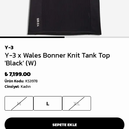
1
2
Y-3
Y-3 x Wales Bonner Knit Tank Top
'Black' (W)
₺ 7,199.00
Ürün Kodu
:
KS3978
Cinsiyet
:
Kadın
M
L
XL
SEPETE EKLE