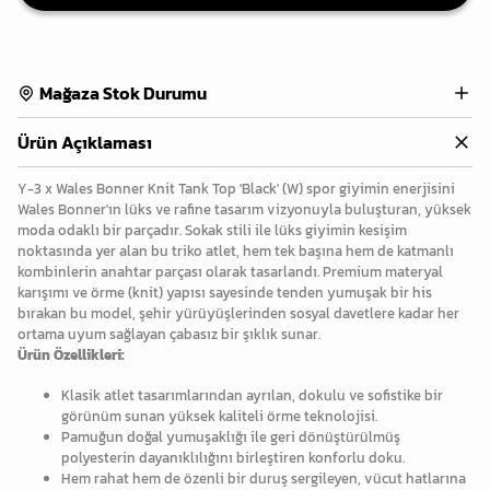
Mağaza Stok Durumu
Ürün Açıklaması
Y-3 x Wales Bonner Knit Tank Top 'Black' (W) spor giyimin enerjisini
Wales Bonner'ın lüks ve rafine tasarım vizyonuyla buluşturan, yüksek
moda odaklı bir parçadır. Sokak stili ile lüks giyimin kesişim
noktasında yer alan bu triko atlet, hem tek başına hem de katmanlı
kombinlerin anahtar parçası olarak tasarlandı. Premium materyal
karışımı ve örme (knit) yapısı sayesinde tenden yumuşak bir his
bırakan bu model, şehir yürüyüşlerinden sosyal davetlere kadar her
ortama uyum sağlayan çabasız bir şıklık sunar.
Ürün Özellikleri:
Klasik atlet tasarımlarından ayrılan, dokulu ve sofistike bir
görünüm sunan yüksek kaliteli örme teknolojisi.
Pamuğun doğal yumuşaklığı ile geri dönüştürülmüş
polyesterin dayanıklılığını birleştiren konforlu doku.
Hem rahat hem de özenli bir duruş sergileyen, vücut hatlarına