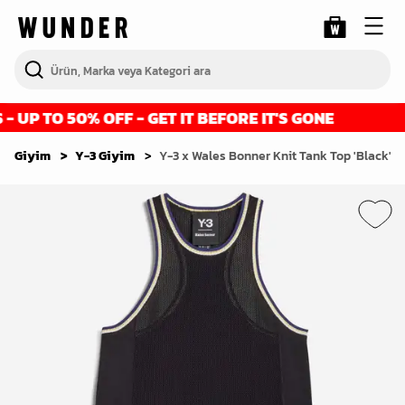
UP TO 50% OFF - GET IT BEFORE IT'S GONE
Giyim
Y-3 Giyim
Y-3 x Wales Bonner Knit Tank Top 'Black' (