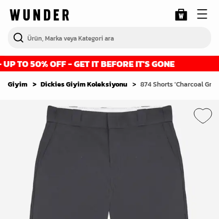
P TO 50% OFF - GET IT BEFORE IT'S GONE
Giyim
Dickies Giyim Koleksiyonu
874 Shorts 'Charcoal Grey