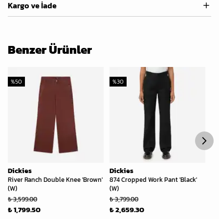
Kargo ve İade
Benzer Ürünler
%
50
%
30
%
Dickies
Dickies
Di
River Ranch Double Knee 'Brown'
874 Cropped Work Pant 'Black'
Lu
(W)
(W)
₺ 
₺ 3,599.00
₺ 3,799.00
₺ 
₺ 1,799.50
₺ 2,659.30