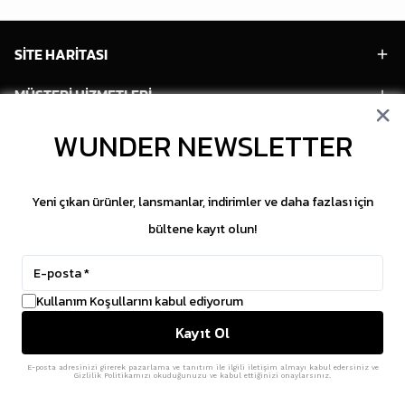
SİTE HARİTASI
MÜŞTERİ HİZMETLERİ
WUNDER NEWSLETTER
HESABIM
POPÜLER MODELLER
Yeni çıkan ürünler, lansmanlar, indirimler ve daha fazlası için
POPÜLER KATEGORİLER
bültene kayıt olun!
SOSYAL MEDYA
Kullanım Koşullarını kabul ediyorum
Copyright © 2026 WUNDER. İçeriklerin izinsiz
Kayıt Ol
kopyalanması yasaktır.
ikas
E-Ticaret Altyapısı
ile Hazırlanmıştır.
E-posta adresinizi girerek pazarlama ve tanıtım ile ilgili iletişim almayı kabul edersiniz ve
Gizlilik Politikamızı okuduğunuzu ve kabul ettiğinizi onaylarsınız.