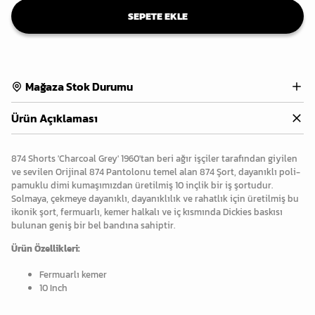
SEPETE EKLE
Mağaza Stok Durumu
Ürün Açıklaması
874 Shorts 'Charcoal Grey' 1960'tan beri ağır işçiler tarafından giyilen
ve sevilen Orijinal 874 Pantolonu temel alan 874 Şort, dayanıklı poli-
pamuklu dimi kumaşımızdan üretilmiş 10 inçlik bir iş şortudur.
Solmaya, çekmeye dayanıklı, dayanıklılık ve rahatlık için üretilmiş bu
ikonik şort, fermuarlı, kemer halkalı ve iç kısmında Dickies baskısı
bulunan geniş bir bel bandına sahiptir.
Ürün Özellikleri:
Fermuarlı kemer
10 Inch