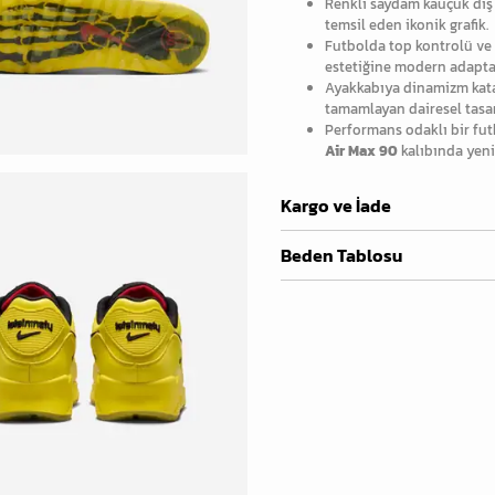
Renkli saydam kauçuk dış 
temsil eden ikonik grafik.
Futbolda top kontrolü ve 
estetiğine modern adapt
Ayakkabıya dinamizm kat
tamamlayan dairesel tasar
Performans odaklı bir fut
Air Max 90
kalıbında yen
Kargo ve İade
Beden Tablosu