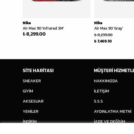
Nike
Nike
Air Max 90 'Infrared 3M'
Air Max 90 'Gray'
₺ 8,299.00
₺ 8,299.00
₺ 7,469.10
SİTE HARİTASI
MÜŞTERİ HİZMETL
SNEAKER
HAKKIMIZDA
GİYİM
İLETİŞİM
AKSESUAR
S.S.S
YENİLER
AYDINLATMA METNİ
İNDİRİM
İADE VE DEĞİŞİM