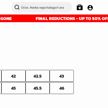
FINAL REDUCTIONS - UP TO 50% OFF - GET IT
42
42.5
43
45
45.5
46