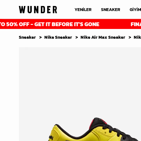
YENİLER
SNEAKER
GİYİ
F - GET IT BEFORE IT'S GONE
FINAL REDUC
Sneaker
Nike Sneaker
Nike Air Max Sneaker
Nik