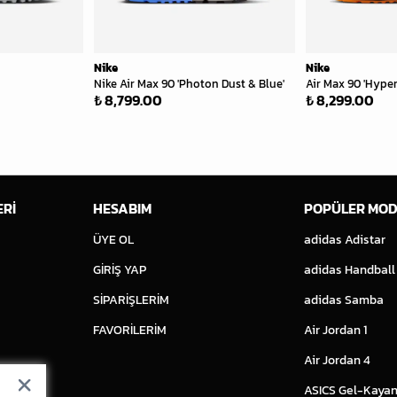
Nike
Nike
Nike Air Max 90 'Photon Dust & Blue'
Air Max 90 'Hype
₺ 8,799.00
₺ 8,299.00
ERİ
HESABIM
POPÜLER MOD
ÜYE OL
adidas Adistar
GİRİŞ YAP
adidas Handball
SİPARİŞLERİM
adidas Samba
FAVORİLERİM
Air Jordan 1
Air Jordan 4
ASICS Gel-Kayan