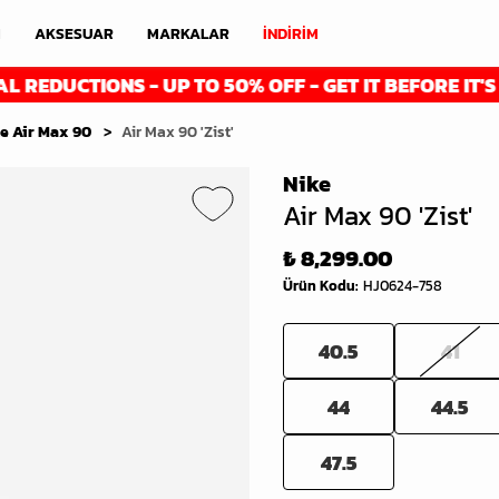
M
AKSESUAR
MARKALAR
İNDİRİM
TIONS - UP TO 50% OFF - GET IT BEFORE IT'S GONE
e Air Max 90
Air Max 90 'Zist'
Nike
Air Max 90 'Zist'
₺ 8,299.00
Ürün Kodu
:
HJ0624-758
40.5
41
44
44.5
47.5