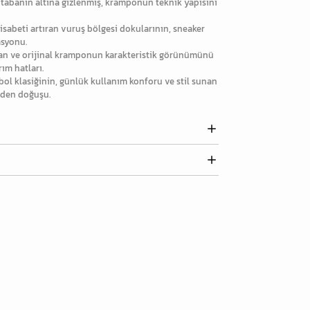
tabanın altına gizlenmiş, kramponun teknik yapısını
isabeti artıran vuruş bölgesi dokularının, sneaker
asyonu.
an ve orijinal kramponun karakteristik görünümünü
ım hatları.
bol klasiğinin, günlük kullanım konforu ve stil sunan
iden doğuşu.