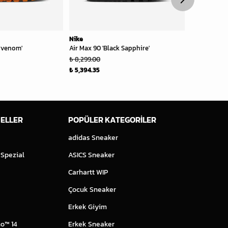
Nike
Nike
rvenom'
Air Max 90 'Black Sapphire'
Air Max 90 
Silver'
₺ 8,299.00
₺ 8,299.00
₺ 5,394.35
₺ 7,469.10
ELLER
POPÜLER KATEGORİLER
adidas Sneaker
 Spezial
ASICS Sneaker
Carhartt WIP
Çocuk Sneaker
Erkek Giyim
o™ 14
Erkek Sneaker