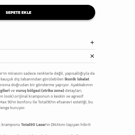
SEPETE EKLE
er'ın mirasını sadece renklerle değil, yapısallığıyla da
li kauçuk dış tabanından görülebilen
ikonik iskelet
ısına doğrudan bir gönderme yapıyor. Ayakkabının
gileri
ve
vuruş bölgesi (strike zone)
detayları,
n look) orijinal kramponun o keskin ve agresif
Max 90'ın konforu ile Total90'ın efsanevi estetiği, bu
denge kuruyor.
ol kramponu
Total90 Laser
'ın DNA'sını taşıyan hibrit