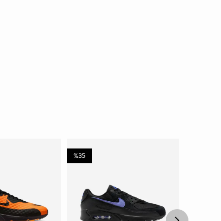
%
35
%
10