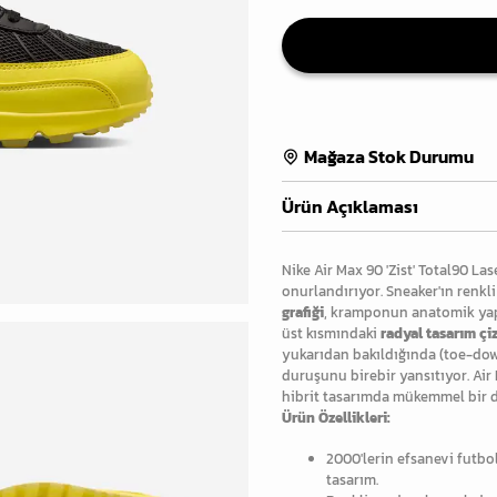
Mağaza Stok Durumu
Ürün Açıklaması
Nike Air Max 90 'Zist' Total90 Las
onurlandırıyor. Sneaker'ın renk
grafiği
, kramponun anatomik yap
üst kısmındaki
radyal tasarım çiz
yukarıdan bakıldığında (toe-dow
duruşunu birebir yansıtıyor. Air 
hibrit tasarımda mükemmel bir 
Ürün Özellikleri:
2000'lerin efsanevi futb
tasarım.