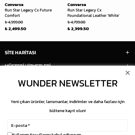
Converse
Converse
Co
Run Star Legacy Cx Future
Run Star Legacy Cx
Co
Comfort
Foundational Leather 'White'
₺ 
₺ 4,999.00
₺ 4,799.00
₺ 
₺ 2,499.50
₺ 2,399.50
SİTE HARİTASI
MÜŞTERİ HİZMETLERİ
WUNDER NEWSLETTER
HESABIM
POPÜLER MODELLER
Yeni çıkan ürünler, lansmanlar, indirimler ve daha fazlası için
POPÜLER KATEGORİLER
bültene kayıt olun!
SOSYAL MEDYA
Kullanım Koşullarını kabul ediyorum