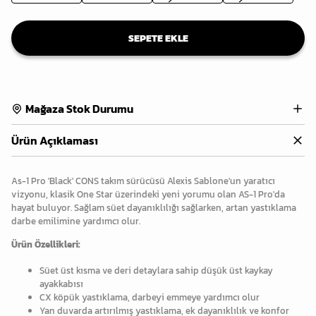
SEPETE EKLE
Mağaza Stok Durumu
Ürün Açıklaması
As-1 Pro 'Black' CONS takım sürücüsü Alexis Sablone'un yaratıcı
vizyonu, klasik One Star üzerindeki yeni yorumu olan AS-1 Pro'da
hayat buluyor. Sağlam süet dayanıklılığı sağlarken, artan yastıklama
darbe emilimine yardımcı olur.
Ürün Özellikleri:
Süet üst kısma ve deri detaylara sahip düşük üst kaykay
ayakkabısı
CX köpük yastıklama, darbeyi emmeye yardımcı olur
Yan duvarda artırılmış yastıklama, ek dayanıklılık ve konfor