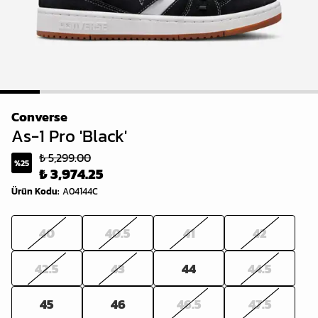
1
2
3
4
5
6
7
8
Converse
As-1 Pro 'Black'
₺ 5,299.00
%
25
₺ 3,974.25
Ürün Kodu
:
A04144C
40
40.5
41
42
42.5
43
44
44.5
45
46
46.5
47.5