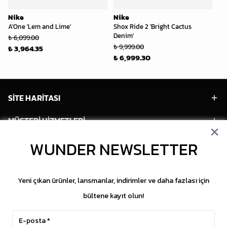
Nike
Nike
Ni
A'One 'Lem and Lime'
Shox Ride 2 'Bright Cactus
Le
Denim'
₺ 6,099.00
₺ 
₺ 9,999.00
₺ 3,964.35
₺ 
₺ 6,999.30
SİTE HARİTASI
MÜŞTERİ HİZMETLERİ
WUNDER NEWSLETTER
HESABIM
POPÜLER MODELLER
Yeni çıkan ürünler, lansmanlar, indirimler ve daha fazlası için
POPÜLER KATEGORİLER
bültene kayıt olun!
SOSYAL MEDYA