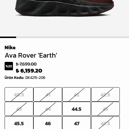
1
2
3
4
5
6
7
8
Nike
Ava Rover 'Earth'
₺ 7,699.00
%
20
₺ 6,159.20
Ürün Kodu
:
DX4215-206
40.5
41
42
42.5
43
44
44.5
45
45.5
46
47
47.5