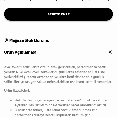
SEPETE EKLE
Mağaza Stok Durumu
Ürün Açıklaması
Ava Rover 'Earth' Şehre özel olarak geliştirilen, performansa hazır
yenilik. Nike Ava Rover, sokaklar düşünülerek tasarlanan üst üste
yerleştirilmiş ReactX orta taban ve ultra hafif dış tabanla günlük
stilini ileriye taşıyor. Şık ve nefes alabilen üst kısım ise stili tamamlar.
Ürün Özellikleri:
Hafif üst kısmı çevreleyen çamurluklar ayağını sıkıca sabitler.
Ayakkabının üst kısmındaki delikler nefes alabilirliği artırır.
Büyük orta taban, ultra rahat yastıklama sunmak için
performans düzeyi ReactX köpükten üretilmiştir.