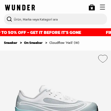
 50% OFF - GET IT BEFORE IT'S GONE
FINA
Sneaker
On Sneaker
Cloudflow 'Hail' (W)