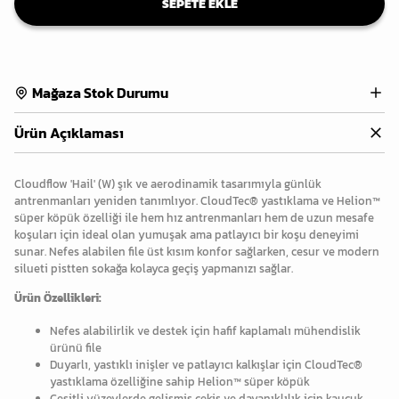
SEPETE EKLE
Mağaza Stok Durumu
Ürün Açıklaması
Cloudflow 'Hail' (W) şık ve aerodinamik tasarımıyla günlük
antrenmanları yeniden tanımlıyor. CloudTec® yastıklama ve Helion™
süper köpük özelliği ile hem hız antrenmanları hem de uzun mesafe
koşuları için ideal olan yumuşak ama patlayıcı bir koşu deneyimi
sunar. Nefes alabilen file üst kısım konfor sağlarken, cesur ve modern
silueti pistten sokağa kolayca geçiş yapmanızı sağlar.
Ürün Özellikleri:
Nefes alabilirlik ve destek için hafif kaplamalı mühendislik
ürünü file
Duyarlı, yastıklı inişler ve patlayıcı kalkışlar için CloudTec®
yastıklama özelliğine sahip Helion™ süper köpük
Çeşitli yüzeylerde gelişmiş çekiş ve dayanıklılık için kauçuk