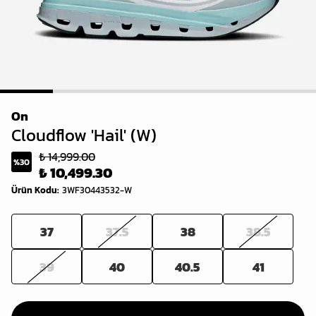
1
2
3
4
5
6
On
Cloudflow 'Hail' (W)
₺ 14,999.00
%
30
₺ 10,499.30
Ürün Kodu
:
3WF30443532-W
37
37.5
38
38.5
39
40
40.5
41