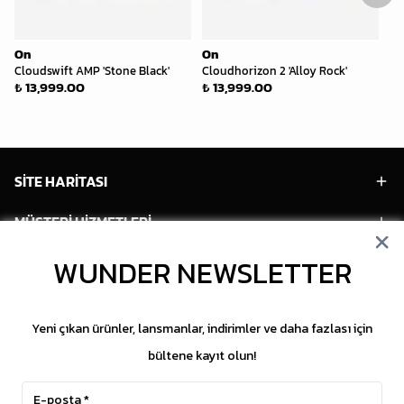
On
On
O
Cloudswift AMP 'Stone Black'
Cloudhorizon 2 'Alloy Rock'
Cl
₺ 13,999.00
₺ 13,999.00
₺ 
SİTE HARİTASI
MÜŞTERİ HİZMETLERİ
WUNDER NEWSLETTER
HESABIM
POPÜLER MODELLER
Yeni çıkan ürünler, lansmanlar, indirimler ve daha fazlası için
POPÜLER KATEGORİLER
bültene kayıt olun!
SOSYAL MEDYA