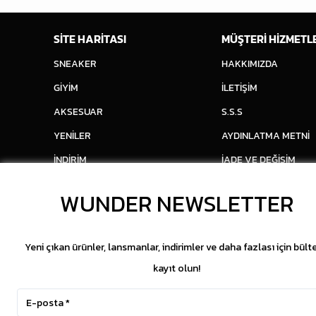
SİTE HARİTASI
MÜŞTERİ HİZMETL
SNEAKER
HAKKIMIZDA
GİYİM
İLETİŞİM
AKSESUAR
S.S.S
YENİLER
AYDINLATMA METNİ
İNDİRİM
İADE VE DEĞİŞİM
WUNDER NEWSLETTER
Yeni çıkan ürünler, lansmanlar, indirimler ve daha fazlası için bült
kayıt olun!