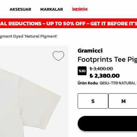
M
AKSESUAR
MARKALAR
İNDİRİM
UCTIONS - UP TO 50% OFF - GET IT BEFORE IT'S GONE
igment Dyed 'Natural Pigment'
Gramicci
Footprints Tee Pi
₺ 3,400.00
%
30
₺ 2,380.00
Ürün Kodu
:
G6SU-T119 NATURAL
S
M