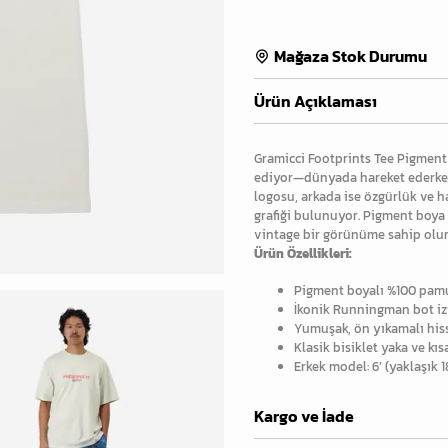
Mağaza Stok Durumu
Ürün Açıklaması
Gramicci Footprints Tee Pigment
ediyor—dünyada hareket ederken g
logosu, arkada ise özgürlük ve 
grafiği bulunuyor. Pigment boya i
vintage bir görünüme sahip olu
Ürün Özellikleri:
Pigment boyalı %100 pa
İkonik Runningman bot izi
Yumuşak, ön yıkamalı his
Klasik bisiklet yaka ve kıs
Erkek model: 6’ (yaklaşık
Kargo ve İade