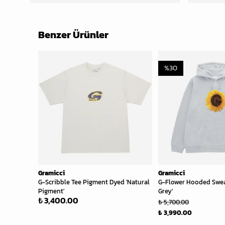
Benzer Ürünler
%
30
Gramicci
Gramicci
G-Scribble Tee Pigment Dyed 'Natural
G-Flower Hooded Swea
Pigment'
Grey'
₺ 3,400.00
₺ 5,700.00
₺ 3,990.00