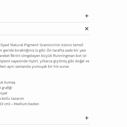
 Dyed 'Natural Pigment' Gramicci’nin özünü temsil
eride bıraktığınız iz gibi. Ön tarafta sade bir yazı
hareket fikrini simgeleyen büyük Runningman bot izi
şlemi sayesinde tişört, yıllarca giyilmiş gibi doğal ve
rken aynı zamanda yumuşak bir his sunar.
muk kumaş
 grafiği
siyat
a kollu tasarım
 183 cm) – Medium beden