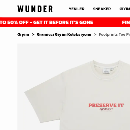
YENİLER
SNEAKER
GİYİ
 OFF - GET IT BEFORE IT'S GONE
FINAL RED
Giyim
Gramicci Giyim Koleksiyonu
Footprints Tee P