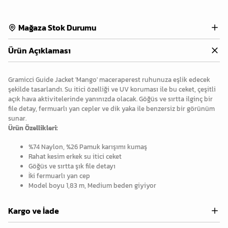
Mağaza Stok Durumu
Ürün Açıklaması
Gramicci Guide Jacket 'Mango' maceraperest ruhunuza eşlik edecek
şekilde tasarlandı. Su itici özelliği ve UV koruması ile bu ceket, çeşitli
açık hava aktivitelerinde yanınızda olacak. Göğüs ve sırtta ilginç bir
file detay, fermuarlı yan cepler ve dik yaka ile benzersiz bir görünüm
sunar.
Ürün Özellikleri:
%74 Naylon, %26 Pamuk karışımı kumaş
Rahat kesim erkek su itici ceket
Göğüs ve sırtta şık file detayı
İki fermuarlı yan cep
Model boyu 1,83 m, Medium beden giyiyor
Kargo ve İade