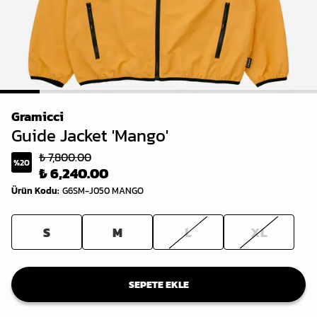
1
2
3
4
5
6
7
8
Gramicci
Guide Jacket 'Mango'
₺ 7,800.00
%
20
₺ 6,240.00
Ürün Kodu
:
G6SM-J050 MANGO
S
M
L
XL
SEPETE EKLE