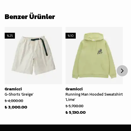
Benzer Ürünler
%
25
%
10
%
Gramicci
Gramicci
Gr
G-Shorts 'Greige'
Running Man Hooded Sweatshirt
3L
'Lime'
₺ 4,000.00
₺ 
₺ 5,700.00
₺ 3,000.00
₺ 
₺ 5,130.00