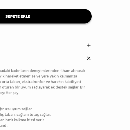
SEPETE EKLE
ahadaki kadınların deneyimlerinden ilham alınarak
evik hareket etmenize ve yere yakın kalmanıza
 orta taban, ekstra konfor ve hareket kabiliyeti
m oturan bir uyum sağlayarak ek destek sağlar. Bir
ey: Her şey.
ğınıza uyum sağlar.
dış taban, sağlam tutuş sağlar.
n hızlı kalkma hissi verir.
andı.