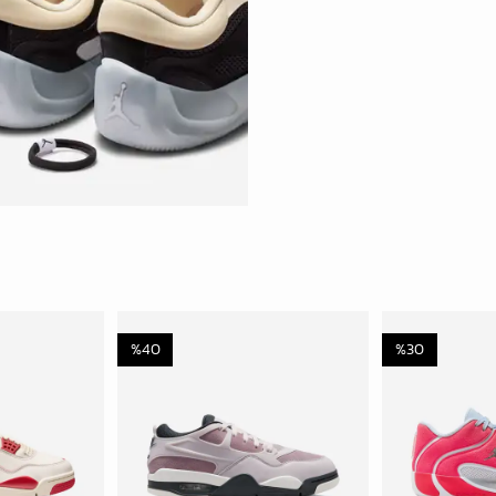
%
40
%
30