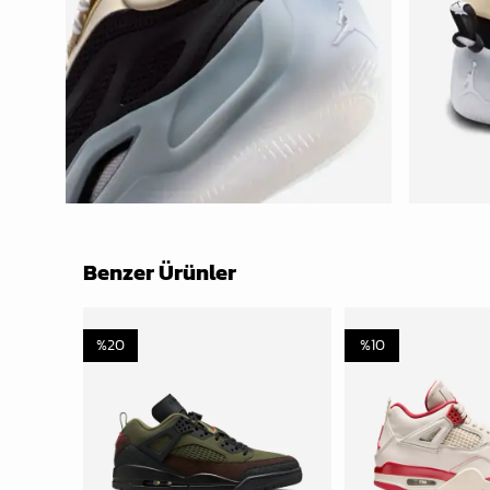
Benzer Ürünler
%
20
%
10