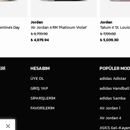
Jordan
Jordan
entine's Day
Air Jordan 4 RM 'Platinum Violet'
Tatum 4 'St. Louis
₺ 6,799.90
₺ 7,199.00
₺ 4,079.94
₺ 5,039.30
ERİ
HESABIM
POPÜLER MOD
ÜYE OL
adidas Adistar
GİRİŞ YAP
adidas Handball
SİPARİŞLERİM
adidas Samba
FAVORİLERİM
Air Jordan 1
Air Jordan 4
ASICS Gel-Kayan