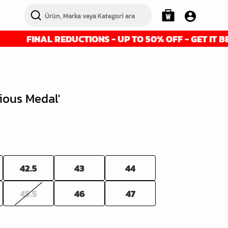
AL REDUCTIONS - UP TO 50% OFF - GET IT BEFORE IT'
cious Medal'
42.5
43
44
45.5
46
47