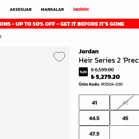
M
AKSESUAR
MARKALAR
İNDİRİM
O 50% OFF - GET IT BEFORE IT'S GONE
FIN
l'
Jordan
Heir Series 2 'Pre
₺ 6,599.00
%
20
₺ 5,279.20
Ürün Kodu
:
IR3504-200
41
42
44.5
45
47.5