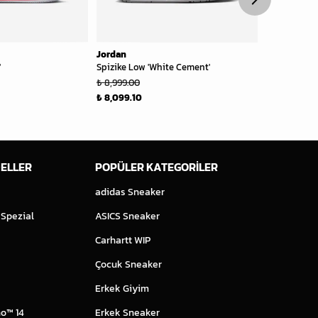
Jordan
Jordan
'
Spizike Low 'White Cement'
Spizike Low 
₺ 8,999.0
₺ 8,999.00
₺ 8,099.10
ELLER
POPÜLER KATEGORİLER
adidas Sneaker
 Spezial
ASICS Sneaker
Carhartt WIP
Çocuk Sneaker
Erkek Giyim
o™ 14
Erkek Sneaker