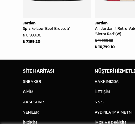
Jordan
Jordan
Spizike Low 'Beef Broccoli'
Air Jordan 4 Retro Val
'Sierra Red' (W)
₺ 8,999.00
₺ 11,999.00
₺ 7,199.20
₺ 10,799.10
SİTE HARİTASI
MÜŞTERİ HİZMETL
SNEAKER
HAKKIMIZDA
GİYİM
İLETİŞİM
AKSESUAR
S.S.S
YENİLER
AYDINLATMA METNİ
İNDİRİM
İADE VE DEĞİŞİM