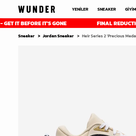
YENİLER
SNEAKER
GİYİ
EFORE IT'S GONE
FINAL REDUCTIONS - UP T
Sneaker
Jordan Sneaker
Heir Series 2 'Precious Meda