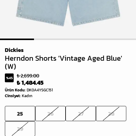
1
2
3
4
Dickies
Herndon Shorts 'Vintage Aged Blue'
(W)
₺ 2,699.00
%
45
₺ 1,484.45
Ürün Kodu
:
DK0A4YSGC151
Cinsiyet
:
Kadın
25
26
27
28
29