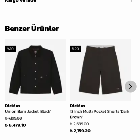
Kargo ve İade
Benzer Ürünler
%
10
%
20
%
Dickies
Dickies
Di
Union Barn Jacket 'Black'
13 Inch Multi Pocket Shorts 'Dark
Li
Brown'
'C
₺ 7,199.00
₺ 2,699.00
₺ 
₺ 6,479.10
₺ 2,159.20
₺ 