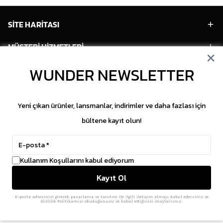
SİTE HARİTASI
MÜŞTERİ HİZMETLERİ
WUNDER NEWSLETTER
HESABIM
POPÜLER MODELLER
Yeni çıkan ürünler, lansmanlar, indirimler ve daha fazlası için
POPÜLER KATEGORİLER
bültene kayıt olun!
SOSYAL MEDYA
Kullanım Koşullarını kabul ediyorum
Copyright © 2026 WUNDER. İçeriklerin izinsiz
Kayıt Ol
kopyalanması yasaktır.
ikas
E-Ticaret Altyapısı
ile Hazırlanmıştır.
E-posta adresinizi girerek pazarlama ve tanıtım ile ilgili iletişim almayı kabul edersiniz ve
Gizlilik Politikamızı okuduğunuzu ve kabul ettiğinizi onaylarsınız.