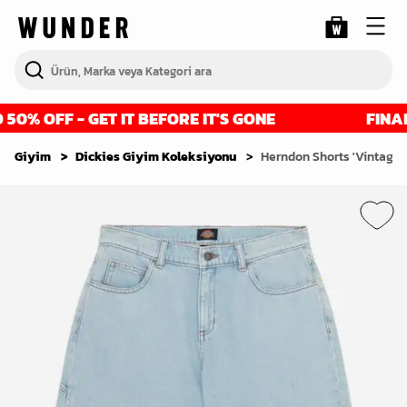
0% OFF - GET IT BEFORE IT'S GONE
FINAL R
Giyim
Dickies Giyim Koleksiyonu
Herndon Shorts 'Vintage 