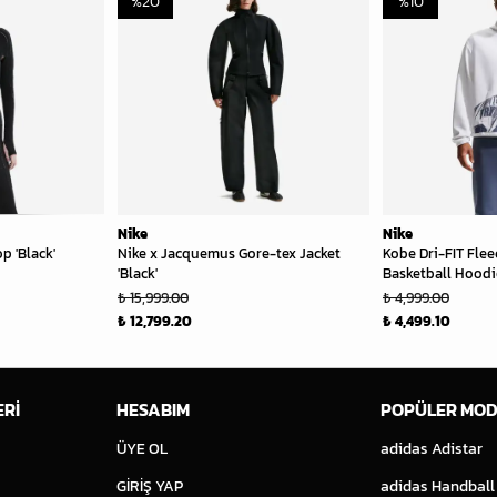
%
20
%
10
Nike
Nike
p 'Black'
Nike x Jacquemus Gore-tex Jacket
Kobe Dri-FIT Flee
'Black'
Basketball Hoodie
₺ 15,999.00
₺ 4,999.00
₺ 12,799.20
₺ 4,499.10
ERİ
HESABIM
POPÜLER MOD
ÜYE OL
adidas Adistar
GİRİŞ YAP
adidas Handball