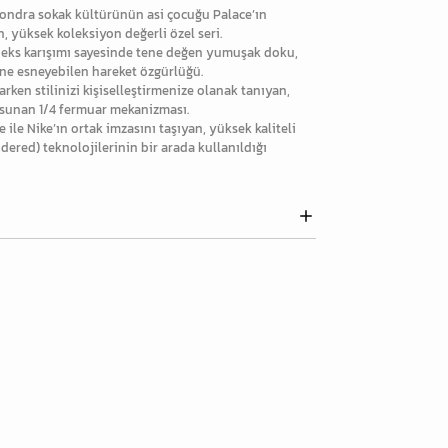
 Londra sokak kültürünün asi çocuğu Palace’ın
 yüksek koleksiyon değerli özel seri.
deks karışımı sayesinde tene değen yumuşak doku,
yöne esneyebilen hareket özgürlüğü.
rken stilinizi kişiselleştirmenize olanak tanıyan,
 sunan 1/4 fermuar mekanizması.
 ile Nike’ın ortak imzasını taşıyan, yüksek kaliteli
idered) teknolojilerinin bir arada kullanıldığı