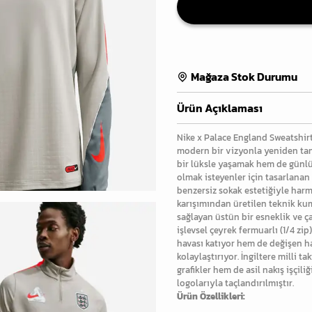
Mağaza Stok Durumu
Ürün Açıklaması
Nike x Palace England Sweatshirt 
modern bir vizyonla yeniden ta
bir lüksle yaşamak hem de günlü
olmak isteyenler için tasarlanan
benzersiz sokak estetiğiyle harm
karışımından üretilen teknik ku
sağlayan üstün bir esneklik ve ça
işlevsel çeyrek fermuarlı (1/4 zi
havası katıyor hem de değişen ha
kolaylaştırıyor. İngiltere milli 
grafikler hem de asil nakış işçil
logolarıyla taçlandırılmıştır.
Ürün Özellikleri: