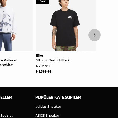
%
25
%
10
Nike
Nike
ce Pullover
SB Logo T-shirt 'Black'
Nike x Patta 
 'White'
₺ 2,399.90
₺ 3,199.00
₺ 1,799.93
₺ 2,879.10
ELLER
POPÜLER KATEGORİLER
adidas Sneaker
 Spezial
ASICS Sneaker