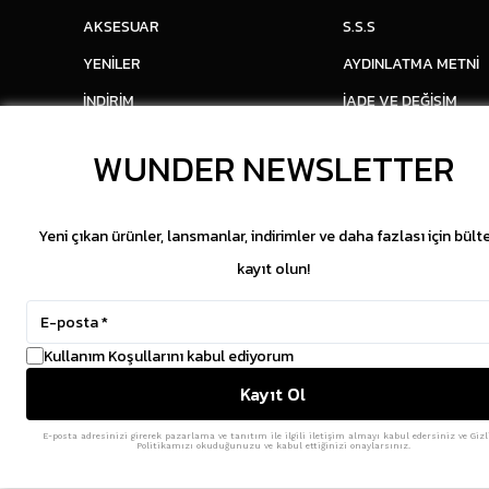
AKSESUAR
S.S.S
YENİLER
AYDINLATMA METNİ
İNDİRİM
İADE VE DEĞİŞİM
WUNDER NEWSLETTER
Yeni çıkan ürünler, lansmanlar, indirimler ve daha fazlası için bült
kayıt olun!
Kullanım Koşullarını kabul ediyorum
Kayıt Ol
E-posta adresinizi girerek pazarlama ve tanıtım ile ilgili iletişim almayı kabul edersiniz ve Gizl
Politikamızı okuduğunuzu ve kabul ettiğinizi onaylarsınız.
Copyright © 2026 WUNDER. İçeriklerin izinsiz kopya