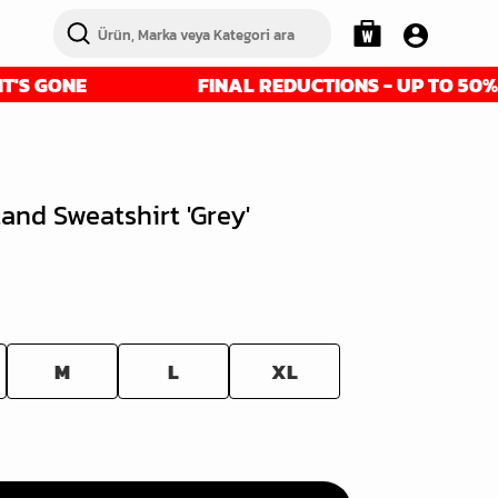
E
FINAL REDUCTIONS - UP TO 50% OFF - GE
and Sweatshirt 'Grey'
M
L
XL