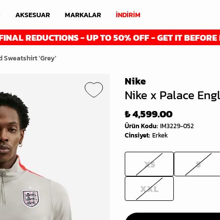
M
AKSESUAR
MARKALAR
İNDİRİM
DUCTIONS - UP TO 50% OFF - GET IT BEFORE IT'S GON
 Sweatshirt 'Grey'
Nike
Nike x Palace Engl
₺ 4,599.00
Ürün Kodu
:
IM3229-052
Cinsiyet
:
Erkek
XS
S
XXL