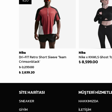
%
20
Nike
Nike
Dri-FIT Retro Short Sleeve 'Team
Nike x KNWLS Ghost To
₺ 8,599.00
Crimsonblack'
₺ 3,299.00
₺ 2,639.20
SİTE HARİTASI
MÜŞTERİ HİZMETL
SNEAKER
HAKKIMIZDA
GİYİM
İLETİŞİM