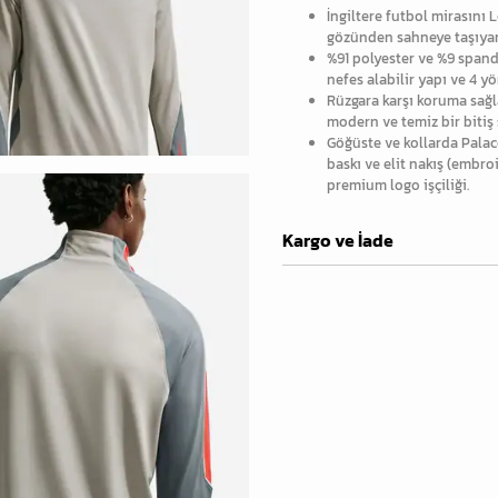
İngiltere futbol mirasını
gözünden sahneye taşıyan,
%91 polyester ve %9 span
nefes alabilir yapı ve 4 
Rüzgara karşı koruma sağla
modern ve temiz bir bitiş
Göğüste ve kollarda Palace
baskı ve elit nakış (embro
premium logo işçiliği.
Kargo ve İade