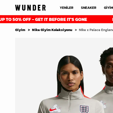
YENİLER
SNEAKER
GİYİ
% OFF - GET IT BEFORE IT'S GONE
FINAL RE
Giyim
Nike Giyim Koleksiyonu
Nike x Palace England