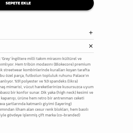
SEPETE EKLE
'Grey' İngiltere milli takım mirasını kültürel ve
nımlıyor. Hem tribün modasını (Blokecore) premium
k streetwear kombinlerinde kuralları koyan tarafta
 bu özel parça, futbolun topluluk ruhunu Palace’ın
anlıyor. %91 polyester ve %9 spandeks (likra)
maş mimarisi, vücut hareketlerinize kusursuzca uyum
basız bir konfor sunar. Dik yaka (high neck) kesimi ve
p) kapanışı, ürüne hem retro bir antrenman ceketi
va şartlarında katmanlı giyimi (layering)
takımından ilham alan cesur renk blokları, hem basılı
iğiyle gövdeye işlenmiş çift marka (co-branded)