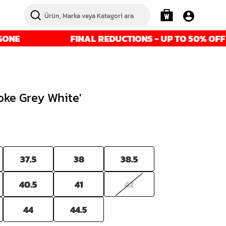
FINAL REDUCTIONS - UP TO 50% OFF - GET IT
ke Grey White'
37.5
38
38.5
40.5
41
42
44
44.5