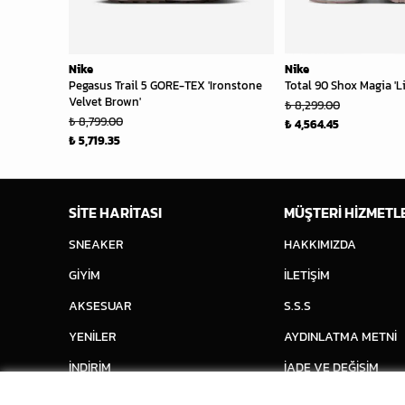
Nike
Nike
Pegasus Trail 5 GORE-TEX 'Ironstone
Total 90 Shox Magia 'Li
Velvet Brown'
₺ 8,299.00
₺ 8,799.00
₺ 4,564.45
₺ 5,719.35
SİTE HARİTASI
MÜŞTERİ HİZMETL
SNEAKER
HAKKIMIZDA
GİYİM
İLETİŞİM
AKSESUAR
S.S.S
YENİLER
AYDINLATMA METNİ
İNDİRİM
İADE VE DEĞİŞİM