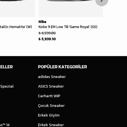
Nike
Nike
tallic Hematite' (W)
Kobe 9 EM Low TB 'Game Royal' (GS)
Ava Rover 'W
₺ 6,599.00
₺ 7,399.00
₺ 5,939.10
₺ 5,919.20
ELLER
POPÜLER KATEGORİLER
adidas Sneaker
 Spezial
ASICS Sneaker
Carhartt WIP
Çocuk Sneaker
Erkek Giyim
o™ 14
Erkek Sneaker