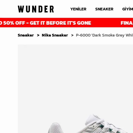
YENİLER
SNEAKER
GİYİ
 - GET IT BEFORE IT'S GONE
FINAL REDUCT
Sneaker
Nike Sneaker
P-6000 'Dark Smoke Grey Whi