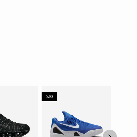
%
10
%
20