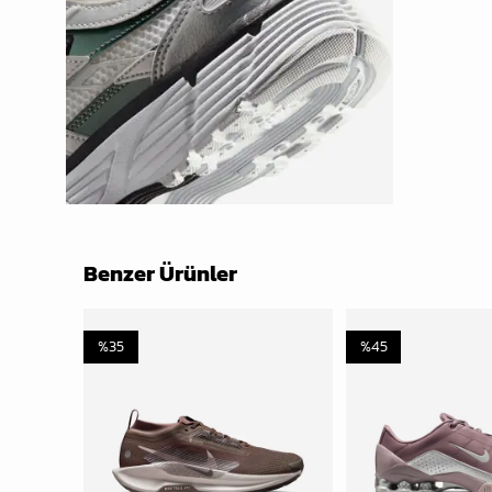
Benzer Ürünler
%
35
%
45