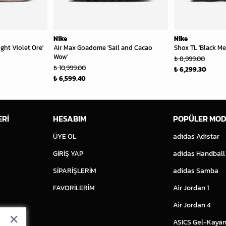
Nike
Nike
ght Violet Ore'
Air Max Goadome 'Sail and Cacao
Shox TL 'Black Me
Wow'
₺ 8,999.00
₺ 10,999.00
₺ 6,299.30
₺ 6,599.40
ERİ
HESABIM
POPÜLER MOD
ÜYE OL
adidas Adistar
GİRİŞ YAP
adidas Handball
SİPARİŞLERİM
adidas Samba
FAVORİLERİM
Air Jordan 1
Air Jordan 4
ASICS Gel-Kayan