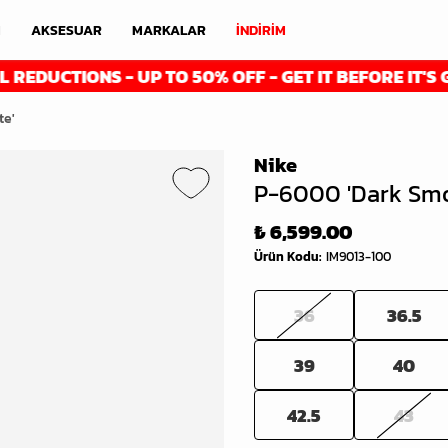
M
AKSESUAR
MARKALAR
İNDİRİM
IONS - UP TO 50% OFF - GET IT BEFORE IT'S GONE
te'
Nike
P-6000 'Dark Smo
₺ 6,599.00
Ürün Kodu
:
IM9013-100
36
36.5
39
40
42.5
43