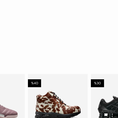
%
40
%
30