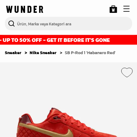
P TO 50% OFF - GET IT BEFORE IT'S GONE
Sneaker
Nike Sneaker
SB P-Rod 1 'Habanero Red'