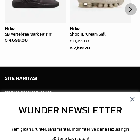
Nike
Nike
Ni
SB Vertebrae 'Dark Raisin'
Shox TL 'Cream Sail'
Sa
₺ 4,699.00
₺ 8,999.00
₺ 
₺ 7,199.20
₺ 
SİTE HARİTASI
MÜŞTERİ HİZMETLERİ
WUNDER NEWSLETTER
HESABIM
POPÜLER MODELLER
Yeni çıkan ürünler, lansmanlar, indirimler ve daha fazlası için
POPÜLER KATEGORİLER
bültene kayıt olun!