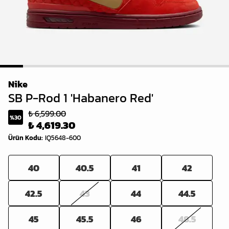
1
2
3
4
5
6
7
8
9
10
Nike
SB P-Rod 1 'Habanero Red'
₺ 6,599.00
%
30
₺ 4,619.30
Ürün Kodu
:
IQ5648-600
40
40.5
41
42
42.5
43
44
44.5
45
45.5
46
48.5