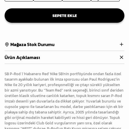
SEPETE EKLE
Mağaza Stok Durumu
Ürün Açıklaması
SB P-Rod 1 'Habanero Red' Nike SB’nin portföyünde ondan fazla özel
tasarım ayakkabı bulunan ilk imza sporcusu olan Paul Rodriguez’in
Nike ile 20 yıllık kariyeri, profesyonelliği ve çıtayı sürekli yükselten
bir azmi yansıtıyor. Bu “Team Red” renk seçeneği, birinci sınıf deriden
üretilen klasik siluetine canlılık katarken, topuk kısmını saran P-Rod
imzalı desenli yan duvarlarla da dikkat çekiyor. Yuvarlak burunlu ve
cupsole yapısı ile tasarlanan bu model, darbe yastıklaması için ek bir
plakaya sahip dış tabana sahiptir. Ayrıca, 2005 yılında tasarlandığı
gibi orijinal modelin hareket kabiliyeti ve hissi geri dönüyor. Topuk
logosu üzerindeki Club Gold vurgularının yanı sıra, özel olarak
kazınmış “WEST” dubrae, P-Rod'un Batı Kıyısı mirasına selam çakıyor.