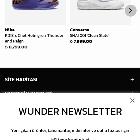
Nike
Converse
Ni
KD18 x Chet Holmgren 'Thunder
SHAI 001 'Clean Slate'
Sa
₺ 7,999.00
and Reign'
₺ 
₺ 8,799.00
₺ 
SİTE HARİTASI
MÜŞTERİ HİZMETLERİ
WUNDER NEWSLETTER
HESABIM
POPÜLER MODELLER
Yeni çıkan ürünler, lansmanlar, indirimler ve daha fazlası için
POPÜLER KATEGORİLER
bültene kayıt olun!