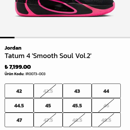
1
2
3
4
5
6
7
8
9
Jordan
Tatum 4 'Smooth Soul Vol.2'
₺ 7,199.00
Ürün Kodu
:
IR0073-003
42
42.5
43
44
44.5
45
45.5
46
47
47.5
48.5
49.5