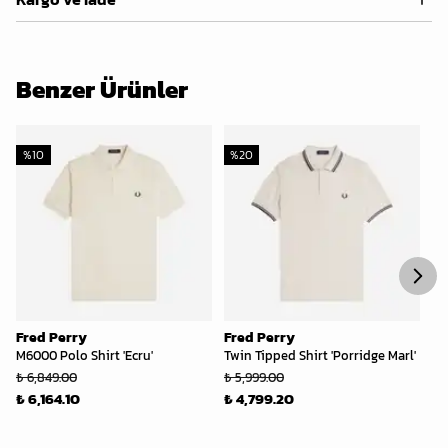
Benzer Ürünler
%
10
%
20
%
Fred Perry
Fred Perry
Fr
M6000 Polo Shirt 'Ecru'
Twin Tipped Shirt 'Porridge Marl'
Tw
₺ 6,849.00
₺ 5,999.00
₺ 
₺ 6,164.10
₺ 4,799.20
₺ 