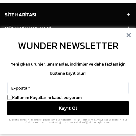
SİTE HARİTASI
MÜŞTERİ HİZMETLERİ
WUNDER NEWSLETTER
HESABIM
POPÜLER MODELLER
Yeni çıkan ürünler, lansmanlar, indirimler ve daha fazlası için
POPÜLER KATEGORİLER
bültene kayıt olun!
SOSYAL MEDYA
Kullanım Koşullarını kabul ediyorum
Copyright © 2026 WUNDER. İçeriklerin izinsiz
Kayıt Ol
kopyalanması yasaktır.
ikas
E-Ticaret Altyapısı
ile Hazırlanmıştır.
E-posta adresinizi girerek pazarlama ve tanıtım ile ilgili iletişim almayı kabul edersiniz ve
Gizlilik Politikamızı okuduğunuzu ve kabul ettiğinizi onaylarsınız.