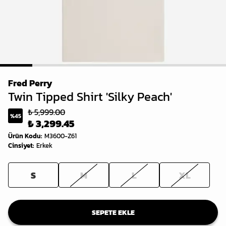
1
2
3
4
5
6
7
Fred Perry
Twin Tipped Shirt 'Silky Peach'
₺ 5,999.00
%
45
₺ 3,299.45
Ürün Kodu
:
M3600-Z61
Cinsiyet
:
Erkek
S
M
L
XL
SEPETE EKLE