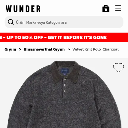
UP TO 50% OFF - GET IT BEFORE IT'S GONE
Giyim
thisisneverthat Giyim
Velvet Knit Polo 'Charcoal'