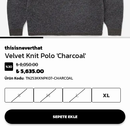
1
2
3
thisisneverthat
Velvet Knit Polo 'Charcoal'
₺ 8,050.00
%
30
₺ 5,635.00
Ürün Kodu
:
TN253KKNPK07-CHARCOAL
S
M
L
XL
SEPETE EKLE