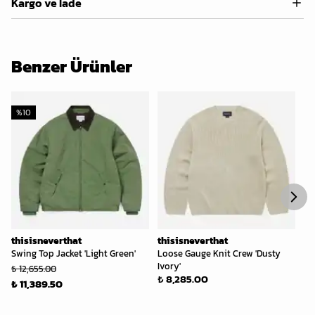
Kargo ve İade
Benzer Ürünler
%
10
%
thisisneverthat
thisisneverthat
th
Swing Top Jacket 'Light Green'
Loose Gauge Knit Crew 'Dusty
He
Ivory'
₺ 12,655.00
₺ 
₺ 8,285.00
₺ 11,389.50
₺ 