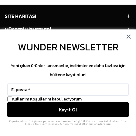
SİTE HARİTASI
MÜŞTERİ HİZMETLERİ
HESABIM
WUNDER NEWSLETTER
POPÜLER MODELLER
Yeni çıkan ürünler, lansmanlar, indirimler ve daha fazlası için
POPÜLER KATEGORİLER
bültene kayıt olun!
SOSYAL MEDYA
Kullanım Koşullarını kabul ediyorum
Copyright © 2026 WUNDER. İçeriklerin izinsiz
Kayıt Ol
kopyalanması yasaktır.
ikas
E-Ticaret Altyapısı
ile Hazırlanmıştır.
E-posta adresinizi girerek pazarlama ve tanıtım ile ilgili iletişim almayı kabul edersiniz ve
Gizlilik Politikamızı okuduğunuzu ve kabul ettiğinizi onaylarsınız.