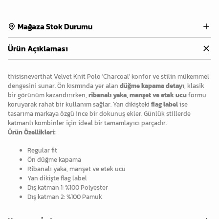
Mağaza Stok Durumu
Ürün Açıklaması
thisisneverthat Velvet Knit Polo 'Charcoal' konfor ve stilin mükemmel
dengesini sunar. Ön kısmında yer alan
düğme kapama detayı
, klasik
bir görünüm kazandırırken,
ribanalı yaka, manşet ve etek ucu
formu
koruyarak rahat bir kullanım sağlar. Yan dikişteki
flag label
ise
tasarıma markaya özgü ince bir dokunuş ekler. Günlük stillerde
katmanlı kombinler için ideal bir tamamlayıcı parçadır.
Ürün Özellikleri:
Regular fit
Ön düğme kapama
Ribanalı yaka, manşet ve etek ucu
Yan dikişte flag label
Dış katman 1: %100 Polyester
Dış katman 2: %100 Pamuk