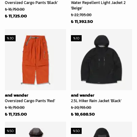
Oversized Cargo Pants 'Black'
Water Repellent Light Jacket 2
'Beige'
₺ 16,750.00
₺ 22,785.00
₺ 11,725.00
₺ 11,392.50
%
30
%
10
and wander
and wander
Oversized Cargo Pants 'Red'
2.5L Hiker Rain Jacket 'Black'
₺ 16,750.00
₺ 20,765.00
₺ 11,725.00
₺ 18,688.50
%
50
%
50