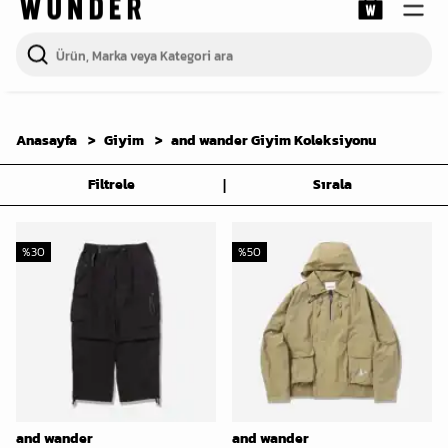
Anasayfa
Giyim
and wander Giyim Koleksiyonu
|
Filtrele
Sırala
%
30
%
50
and wander
and wander