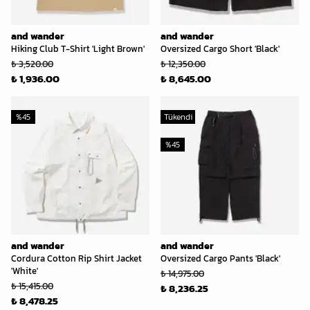
and wander
and wander
Hiking Club T-Shirt 'Light Brown'
Oversized Cargo Short 'Black'
₺ 3,520.00
₺ 12,350.00
₺ 1,936.00
₺ 8,645.00
%
45
Tükendi
%
45
and wander
and wander
Cordura Cotton Rip Shirt Jacket
Oversized Cargo Pants 'Black'
'White'
₺ 14,975.00
₺ 15,415.00
₺ 8,236.25
₺ 8,478.25