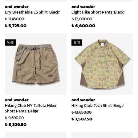
and wander
and wander
Dry Breathable LS Shirt 'Black'
Light Hike Short Pants 'Black'
₺ 11,450.00
₺ 12,000.00
₺ 5,725.00
₺ 6,600.00
%
45
%
45
and wander
and wander
Hiking Club NY Taffeta Hiker
Hiking Club Tech Shirt 'Beige'
Short Pants 'Beige'
₺ 13,650.00
₺ 9,690.00
₺ 7,507.50
₺ 5,329.50