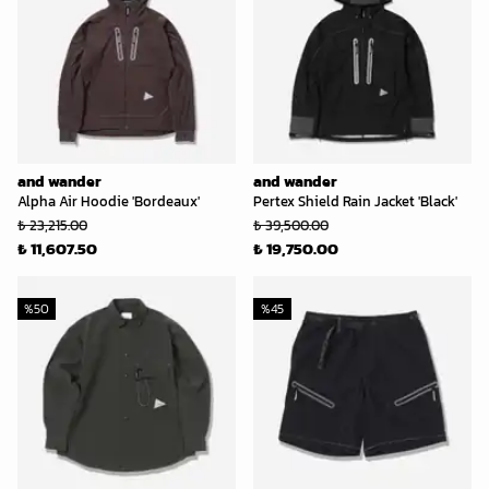
and wander
and wander
Alpha Air Hoodie 'Bordeaux'
Pertex Shield Rain Jacket 'Black'
₺ 23,215.00
₺ 39,500.00
₺ 11,607.50
₺ 19,750.00
%
50
%
45