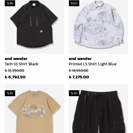
%
45
%
50
and wander
and wander
Tech SS Shirt 'Black'
Printed LS Shirt 'Light Blue'
₺ 12,350.00
₺ 14,550.00
₺ 6,792.50
₺ 7,275.00
%
45
%
30