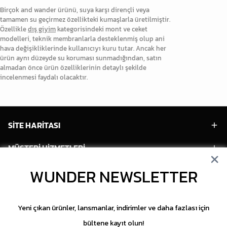
Birçok and wander ürünü, suya karşı dirençli veya
tamamen su geçirmez özellikteki kumaşlarla üretilmiştir.
Özellikle
dış giyim
kategorisindeki mont ve ceket
modelleri, teknik membranlarla desteklenmiş olup ani
hava değişikliklerinde kullanıcıyı kuru tutar. Ancak her
ürün aynı düzeyde su koruması sunmadığından, satın
almadan önce ürün özelliklerinin detaylı şekilde
incelenmesi faydalı olacaktır.
SİTE HARİTASI
MÜŞTERİ HİZMETLERİ
HESABIM
WUNDER NEWSLETTER
POPÜLER MODELLER
Yeni çıkan ürünler, lansmanlar, indirimler ve daha fazlası için
POPÜLER KATEGORİLER
bültene kayıt olun!