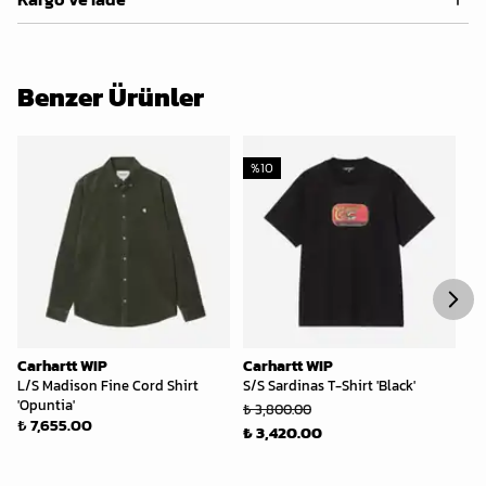
Benzer Ürünler
%
10
Carhartt WIP
Carhartt WIP
Ca
L/S Madison Fine Cord Shirt
S/S Sardinas T-Shirt 'Black'
W'
₺ 
'Opuntia'
₺ 3,800.00
₺ 7,655.00
₺ 3,420.00