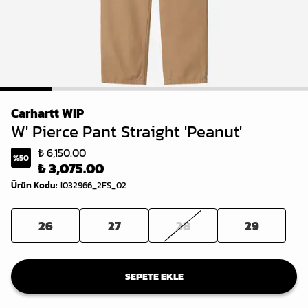
1
2
3
4
5
6
Carhartt WIP
W' Pierce Pant Straight 'Peanut'
₺ 6,150.00
%
50
₺ 3,075.00
Ürün Kodu
:
I032966_2FS_02
26
27
28
29
SEPETE EKLE