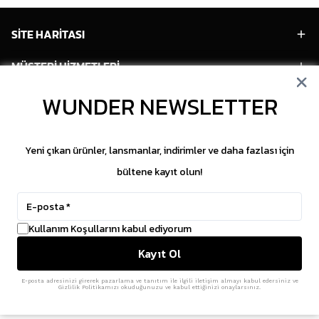
SİTE HARİTASI
MÜŞTERİ HİZMETLERİ
WUNDER NEWSLETTER
HESABIM
POPÜLER MODELLER
Yeni çıkan ürünler, lansmanlar, indirimler ve daha fazlası için
POPÜLER KATEGORİLER
bültene kayıt olun!
SOSYAL MEDYA
Kullanım Koşullarını kabul ediyorum
Copyright © 2026 WUNDER. İçeriklerin izinsiz
Kayıt Ol
kopyalanması yasaktır.
ikas
E-Ticaret Altyapısı
ile Hazırlanmıştır.
E-posta adresinizi girerek pazarlama ve tanıtım ile ilgili iletişim almayı kabul edersiniz ve
Gizlilik Politikamızı okuduğunuzu ve kabul ettiğinizi onaylarsınız.