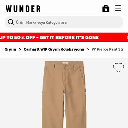
TO 50% OFF - GET IT BEFORE IT'S GONE
FI
Giyim
Carhartt WIP Giyim Koleksiyonu
W' Pierce Pant Strai