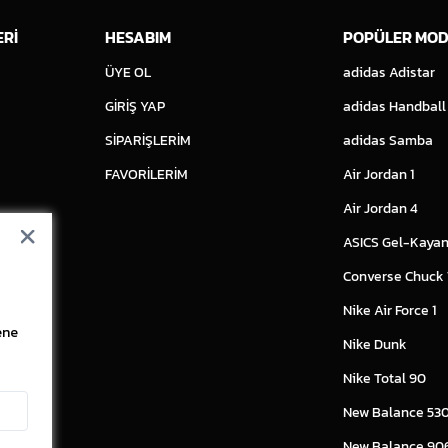
ERİ
HESABIM
POPÜLER MOD
ÜYE OL
adidas Adistar
GİRİŞ YAP
adidas Handball
SİPARİŞLERİM
adidas Samba
FAVORİLERİM
Air Jordan 1
Air Jordan 4
ASICS Gel-Kayan
Converse Chuck
Nike Air Force 1
ene
Nike Dunk
Nike Total 90
New Balance 53
New Balance 90