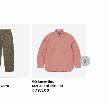
%
10
thisisneverthat
thisisnevert
 'Camo'
DSN Striped Shirt 'Red'
Relaxed Jea
₺ 7,955.00
₺ 8,600.00
₺ 7,740.00