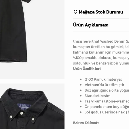
Mağaza Stok Durumu
Ürün Açıklaması
thisisneverthat Washed Denim S/S
kumaştan üretilen bu gömlek, id
katmanlı kullanım için mükemme
%100 pamuklu dokusu, kumaşa yıl
solgunluk ve benzersiz bir yumu
Ürün Özellikleri:
%100 Pamuk materyal
Vietnam'da üretilmiştir
8oz ağırlığında orta yoğ
Standart kesim
Taş yıkama (stone-washed)
Ön panelde tam boy düğ
Sol göğüs üzerinde nakış 
Bakım Talimatı: