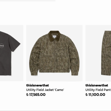
thisisneverthat
thisisneverthat
Utility Field Jacket 'Camo'
Utility Field Pant
₺ 17,565.00
₺ 11,100.00