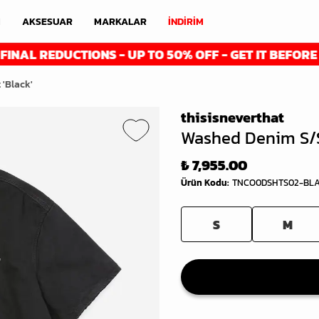
M
AKSESUAR
MARKALAR
İNDİRİM
REDUCTIONS - UP TO 50% OFF - GET IT BEFORE IT'S G
 'Black'
thisisneverthat
Washed Denim S/S 
₺ 7,955.00
Ürün Kodu
:
TNCO0DSHTS02-BL
S
M