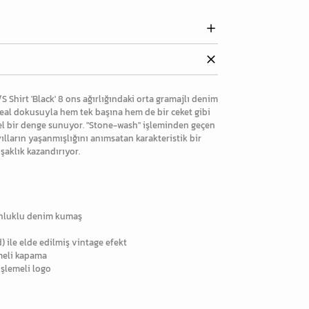
 Shirt 'Black' 8 ons ağırlığındaki orta gramajlı denim
eal dokusuyla hem tek başına hem de bir ceket gibi
l bir denge sunuyor. "Stone-wash" işleminden geçen
ların yaşanmışlığını anımsatan karakteristik bir
şaklık kazandırıyor.
unluklu denim kumaş
 ile elde edilmiş vintage efekt
meli kapama
işlemeli logo