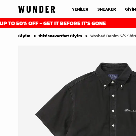
YENİLER
SNEAKER
GİYİ
0% OFF - GET IT BEFORE IT'S GONE
FINAL 
Giyim
thisisneverthat Giyim
Washed Denim S/S Shirt