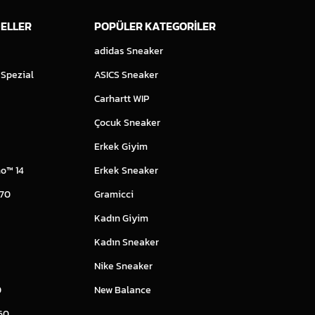
ELLER
POPÜLER KATEGORİLER
adidas Sneaker
 Spezial
ASICS Sneaker
Carhartt WIP
Çocuk Sneaker
Erkek Giyim
o™ 14
Erkek Sneaker
 70
Gramicci
Kadın Giyim
Kadın Sneaker
Nike Sneaker
0
New Balance
60