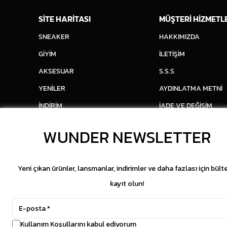
SİTE HARİTASI
MÜŞTERİ HİZMETL
SNEAKER
HAKKIMIZDA
GİYİM
İLETİŞİM
AKSESUAR
S.S.S
YENİLER
AYDINLATMA METNİ
İNDİRİM
İADE VE DEĞİŞİM
WUNDER NEWSLETTER
Yeni çıkan ürünler, lansmanlar, indirimler ve daha fazlası için bült
kayıt olun!
Kullanım Koşullarını kabul ediyorum