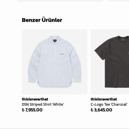
Benzer Ürünler
thisisneverthat
thisisneverthat
DSN Striped Shirt 'White'
C-Logo Tee 'Charcoal'
₺ 7,955.00
₺ 3,645.00